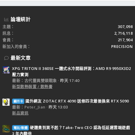
S
論壇統計
主題
307,098
訊息
2,716,118
會員
217,904
新加入的會員
PRECISION
最新文章
XPG TRITON II 360SE 一體式水冷開箱評測：AMD R9 9950X3D2
壓力實測
最新：古代靈異雙頭戰象
昨天 17:40
新型散熱裝置 / 散熱膏
國外網友 ZOTAC RTX 4090 送修四次最後換來 RTX 5090
顯示卡
最新：Peter_Jian
昨天 13:03
新品資訊
硬體貴到買不起？Take-Two CEO 認為低延遲雲端遊戲
電玩/軟體
3 年內翻倍