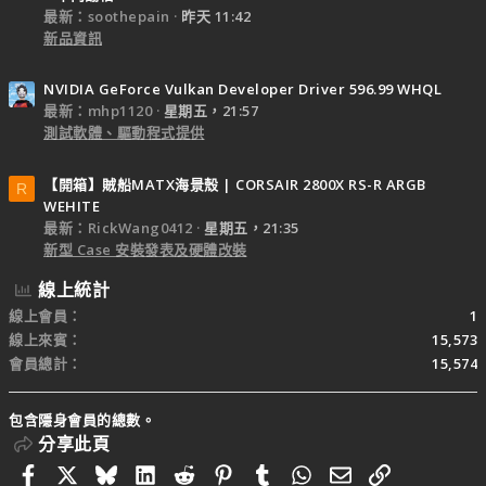
最新：soothepain
昨天 11:42
新品資訊
NVIDIA GeForce Vulkan Developer Driver 596.99 WHQL
最新：mhp1120
星期五，21:57
測試軟體、驅動程式提供
【開箱】賊船MATX海景殼 | CORSAIR 2800X RS-R ARGB
R
WEHITE
最新：RickWang0412
星期五，21:35
新型 Case 安裝發表及硬體改裝
線上統計
線上會員
1
線上來賓
15,573
會員總計
15,574
包含隱身會員的總數。
分享此頁
Facebook
X
Bluesky
LinkedIn
Reddit
Pinterest
Tumblr
WhatsApp
電子郵件
連結