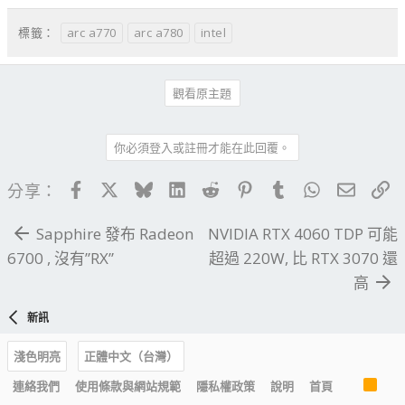
arc a770
arc a780
intel
標籤：
觀看原主題
你必須登入或註冊才能在此回覆。
Facebook
X
Bluesky
LinkedIn
Reddit
Pinterest
Tumblr
WhatsApp
電子郵
連
分享：
Sapphire 發布 Radeon
NVIDIA RTX 4060 TDP 可能
6700 , 沒有”RX”
超過 220W, 比 RTX 3070 還
高
新訊
淺色明亮
正體中文（台灣）
R
連絡我們
使用條款與網站規範
隱私權政策
說明
首頁
S