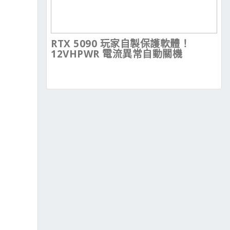
RTX 5090 玩家自製保護軟體！
12VHPWR 電流異常自動關機