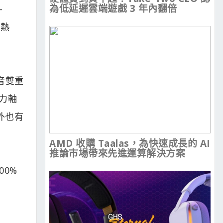
為低延遲雲端遊戲 3 年內翻倍
-
的熱
靜音雙重
動力軸
外也有
AMD 收購 Taalas，為快速成長的 AI
推論市場帶來先進運算解決方案
00%