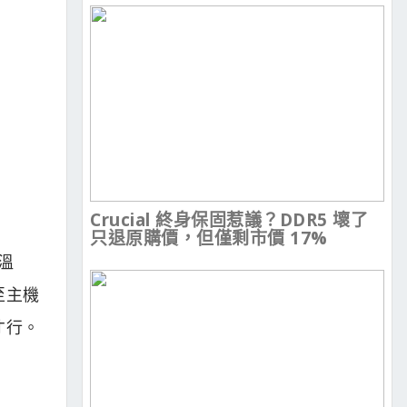
Crucial 終身保固惹議？DDR5 壞了
只退原購價，但僅剩市價 17%
溫
至主機
才行。