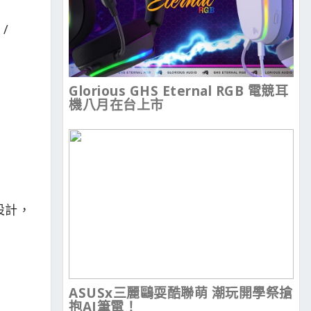
/
Glorious GHS Eternal RGB 電競耳
機八月在台上市
設計，
ASUSx三麗鷗耍酷聯萌 潮玩開學祭搶
抱AI筆電！