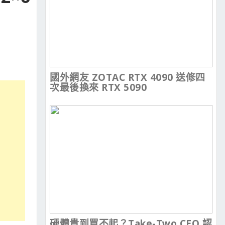
國外網友 ZOTAC RTX 4090 送修四
次最後換來 RTX 5090
硬體貴到買不起？Take-Two CEO 認