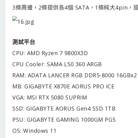
3條周邊，2條提供各4個 SATA，1條純大4pin，
測試平台
CPU: AMD Ryzen 7 9800X3D
CPU Cooler: SAMA L50 360 ARGB
RAM: ADATA LANCER RGB DDR5-8000 16GBx2
MB: GIGABYTE X870E AORUS PRO ICE
VGA: MSI RTX 5080 SUPRIM
SSD: GIGABYTE AORUS Gen4 SSD 1TB
PSU: GIGABYTE GAMING 1000GM PG5
OS: Windows 11