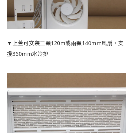
▼上蓋可安裝三顆120m或兩顆140mm風扇，支
援360mm水冷排