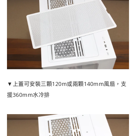
▼上蓋可安裝三顆120m或兩顆140mm風扇，支
援360mm水冷排