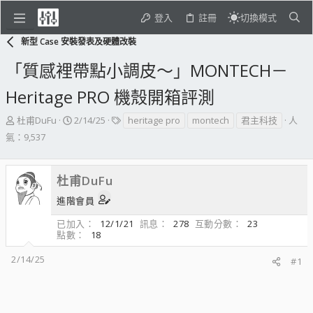
登入
註冊
切換模式
新型 Case 安裝發表及硬體改裝
「質感裡帶點小調皮～」MONTECH－
Heritage PRO 機殼開箱評測
主
開
標
杜甫DuFu
2/14/25
heritage pro
montech
君主科技
人
題
始
籤
氣：9,537
發
日
起
期
人
杜甫DuFu
進階會員
已加入
12/1/21
訊息
278
互動分數
23
點數
18
2/14/25
#1