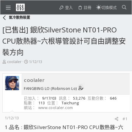
登入
註冊
切換模式
氣冷散熱裝置
[已售出] 銀欣SilverStone NT01-PRO
CPU散熱器~六根導管設計可自由調整安
裝方向
主
開
coolaler
1/12/13
題
始
發
日
起
期
coolaler
人
FANGBING LO (Robinson Lo)
已加入
9/17/03
訊息
53,276
互動分數
646
點數
113
位置
Taichung
網站
www.coolaler.com
1/12/13
#1
1.品名 : 銀欣SilverStone NT01-PRO CPU散熱器~六