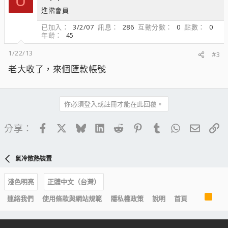
U
進階會員
已加入
3/2/07
訊息
286
互動分數
0
點數
0
年齡
45
1/22/13
#3
老大收了，來個匯款帳號
你必須登入或註冊才能在此回覆。
Facebook
X
Bluesky
LinkedIn
Reddit
Pinterest
Tumblr
WhatsApp
電子郵
連
分享：
氣冷散熱裝置
淺色明亮
正體中文（台灣）
R
連絡我們
使用條款與網站規範
隱私權政策
說明
首頁
S
S