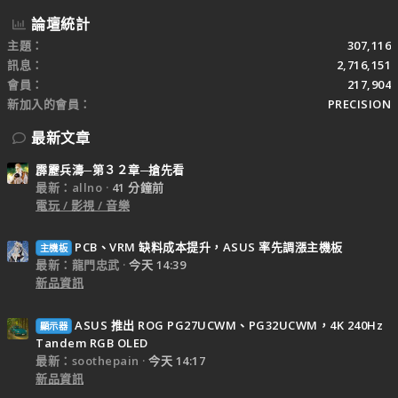
論壇統計
主題
307,116
訊息
2,716,151
會員
217,904
新加入的會員
PRECISION
最新文章
霹靂兵濤─第３２章─搶先看
最新：allno
41 分鐘前
電玩 / 影視 / 音樂
PCB、VRM 缺料成本提升，ASUS 率先調漲主機板
主機板
最新：龍門忠武
今天 14:39
新品資訊
ASUS 推出 ROG PG27UCWM、PG32UCWM，4K 240Hz
顯示器
Tandem RGB OLED
最新：soothepain
今天 14:17
新品資訊