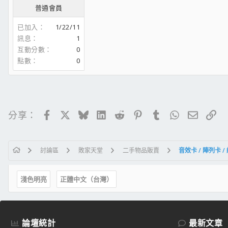
普通會員
已加入
1/22/11
訊息
1
互動分數
0
點數
0
Facebook
X
Bluesky
LinkedIn
Reddit
Pinterest
Tumblr
WhatsApp
電子郵
連
分享：
討論區
敗家天堂
二手物品販賣
淺色明亮
正體中文（台灣）
論壇統計
最新文章