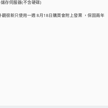
9 網路儲存伺服器(不含硬碟)
1 。外觀很新只使用一週 8月18日購買會附上發票 ，保固兩年