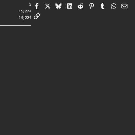
5
Facebook
X
Bluesky
LinkedIn
Reddit
Pinterest
Tumblr
Whats
電
19,224
連結
19,229