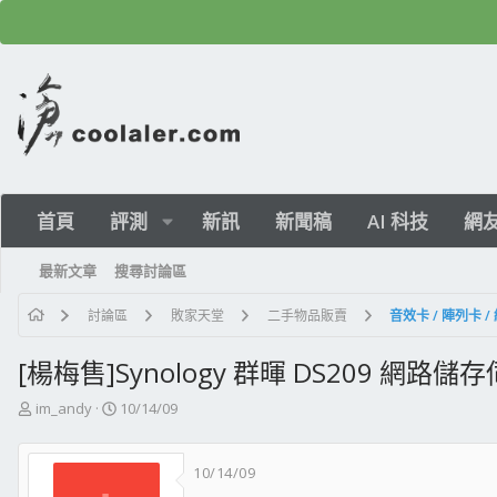
首頁
評測
新訊
新聞稿
AI 科技
網
最新文章
搜尋討論區
討論區
敗家天堂
二手物品販賣
[楊梅售]Synology 群暉 DS209 網路儲
主
開
im_andy
10/14/09
題
始
發
日
10/14/09
起
期
人