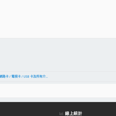
件
結
音效卡 / 陣列卡 / 網路卡 / 電視卡 / USB 卡及所有介面卡
線上統計