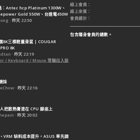
線上會員
Antec hcp Platinum 1300W、
線上來賓
ruepower Gold 550W、台達電450W
會員總計
ong
昨天 22:50
包含隱身會員的總數。
8K三模輕量滑鼠 | COUGAR
PRO 8K
dtan
昨天 22:19
or / Keyboard / Mouse 等輸出入設
鏡妹
eChow
昨天 22:16
人把散熱膏塗在 CPU 腳座上
epain
昨天 20:02
B、VRM 缺料成本提升，ASUS 率先調