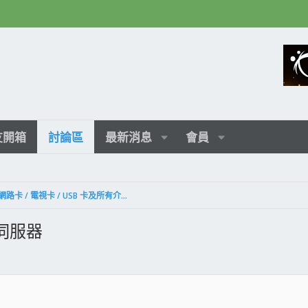
友開箱
討論區
最新消息
會員
音效卡 / 陣列卡 / 網路卡 / 電視卡 / USB 卡及所有介面卡
存伺服器