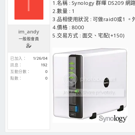
I
1.名稱 : Synology 群暉 DS20
2.數量 : 1
3.品相使用狀況 : 可做raid0或
4.價格 : 8000
im_andy
5.交易方式 : 面交、宅配(+150)
一般般會員
已加入
1/26/04
訊息
192
互動分數
0
點數
0