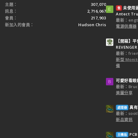
主題
307,070
未使用過：
售
E
訊息
2,716,067
Antect T
會員
217,903
最新：engt
新加入的會員
Hudson Chris
電源供應器
【開箱】平價
REVENGER 
最新：frien
新型 Monit
備
可愛好看眼
B
最新：Bruc
美圖分享
真有
處理器
最新：sooth
新品資訊
PC
主機板