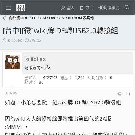
登入
註冊
切換模式
內外接 HDD / CD ROM / DVDROM / BD ROM 及其他
[台中][徵]wiki牌IDE轉USB2.0轉接組
主
開
loliloliex
3/9/05
題
始
發
日
起
期
loliloliex
人
配眼鏡的~
已加入
9/27/03
訊息
1,211
互動分數
0
點數
36
3/9/05
#1
如題，小弟想要徵一組wiki牌IDE轉USB2.0轉接組。
因為wiki大大的轉接線即將推出第四代的2A版
:MMM: ，
如果有哪位大大飛上已經有3代，但是想敗第四代的，