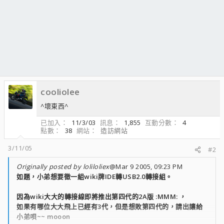
cooliolee
^壞東西^
已加入
11/3/03
訊息
1,855
互動分數
4
點數
38
網站
造訪網站
3/11/05
#2
Originally posted by loliloliex
@Mar 9 2005, 09:23 PM
如題，小弟想要徵一組wiki牌IDE轉USB2.0轉接組。
因為wiki大大的轉接線即將推出第四代的2A版 :MMM: ，
如果有哪位大大飛上已經有3代，但是想敗第四代的，請出讓給
小弟唄~~ mooon