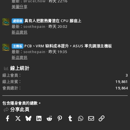
最新：BruceChow
昨天 22:16
美圖分享
真有人把散熱膏塗在 CPU 腳座上
處理器
最新：soothepain
昨天 20:02
新品資訊
PCB、VRM 缺料成本提升，ASUS 率先調漲主機板
主機板
最新：soothepain
昨天 19:35
新品資訊
線上統計
線上會員
3
線上來賓
19,861
會員總計
19,864
包含隱身會員的總數。
分享此頁
Facebook
X
Bluesky
LinkedIn
Reddit
Pinterest
Tumblr
WhatsApp
電子郵件
連結