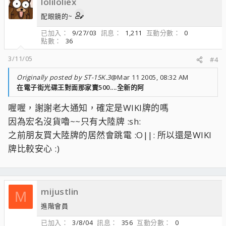
loliloliex
配眼鏡的~
已加入
9/27/03
訊息
1,211
互動分數
0
點數
36
3/11/05
#4
Originally posted by ST-15K.3
@Mar 11 2005, 08:32 AM
在電子街光碟王對面那家賣500....全新的阿
喔喔，謝謝老大通知，確定是WIKI牌的嗎
因為宏名沒貨嚕~~只有大陸牌 :sh:
之前朋友買大陸牌的居然會跳電 :O||: 所以還是WIKI
牌比較安心 :)
mijustlin
M
進階會員
已加入
3/8/04
訊息
356
互動分數
0