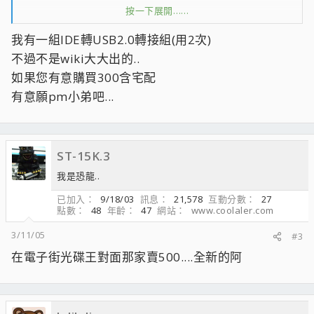
按一下展開……
價格的話，目前預算是500元，最好是台中市面交，謝謝大家喔
^_^
我有一組IDE轉USB2.0轉接組(用2次)
不過不是wiki大大出的..
如果您有意購買300含宅配
有意願pm小弟吧...
ST-15K.3
我是恐龍..
已加入
9/18/03
訊息
21,578
互動分數
27
點數
48
年齡
47
網站
www.coolaler.com
3/11/05
#3
在電子街光碟王對面那家賣500....全新的阿