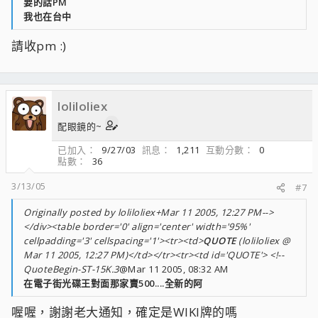
要的話PM
我也在台中
請收pm :)
loliloliex
配眼鏡的~
已加入
9/27/03
訊息
1,211
互動分數
0
點數
36
3/13/05
#7
Originally posted by loliloliex+Mar 11 2005, 12:27 PM-->
</div><table border='0' align='center' width='95%'
cellpadding='3' cellspacing='1'><tr><td>
QUOTE
(loliloliex @
Mar 11 2005, 12:27 PM)</td></tr><tr><td id='QUOTE'> <!--
QuoteBegin-ST-15K.3
@Mar 11 2005, 08:32 AM
在電子街光碟王對面那家賣500....全新的阿
喔喔，謝謝老大通知，確定是WIKI牌的嗎