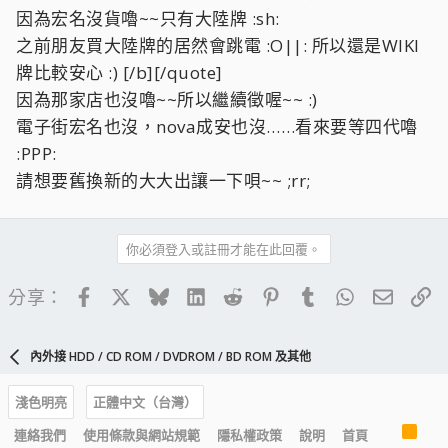
因為宏名沒貨嚕~~只有大陸牌 :sh:
之前朋友買大陸牌的居然會跳電 :O||: 所以還是WIKI
牌比較安心 :) [/b][/quote]
因為那家店也沒嚕~~所以繼續徵喔~~ :)
電子街宏名也沒，nova成安也沒……看來要等四代嚕
:PPP:
請想要舊換新的大大出讓一下唄~~ ;rr;
你必須登入或註冊才能在此回覆。
Facebook
X
Bluesky
LinkedIn
Reddit
Pinterest
Tumblr
WhatsApp
電子郵
連
分享：
內外接 HDD / CD ROM / DVDROM / BD ROM 及其他
淺色明亮
正體中文（台灣）
R
連絡我們
使用條款與網站規範
隱私權政策
說明
首頁
S