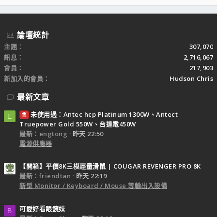
S
論壇統計
主題
307,070
訊息
2,716,067
會員
217,903
新加入的會員
Hudson Chris
最新文章
未使用過：Antec hcp Platinum 1300W、Antect
售
E
Truepower Gold 550W、台達電450W
最新：engtong
昨天 22:50
電源供應器
【開箱】平價8K三模輕量滑鼠 | COUGAR REVENGER PRO 8K
最新：friendtan
昨天 22:19
新型 Monitor / Keyboard / Mouse 等輸出入設備
可愛好看眼鏡妹
B