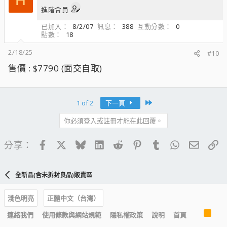
H
進階會員
已加入
8/2/07
訊息
388
互動分數
0
點數
18
2/18/25
#10
售價 : $7790 (面交自取)
Last
1 of 2
下一頁
你必須登入或註冊才能在此回覆。
Facebook
X
Bluesky
LinkedIn
Reddit
Pinterest
Tumblr
WhatsApp
電子郵
連
分享：
全新品(含未拆封良品)販賣區
淺色明亮
正體中文（台灣）
R
連絡我們
使用條款與網站規範
隱私權政策
說明
首頁
S
S