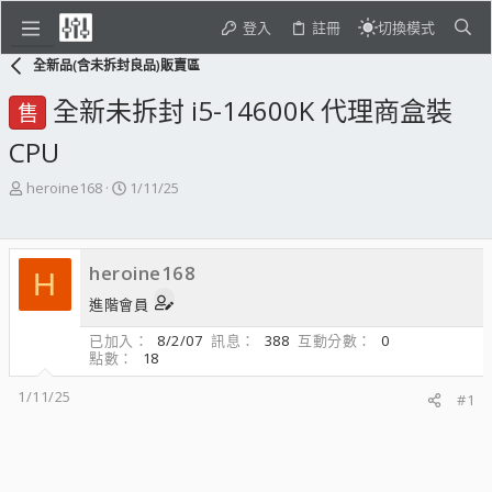
登入
註冊
切換模式
全新品(含未拆封良品)販賣區
全新未拆封 i5-14600K 代理商盒裝
售
CPU
主
開
heroine168
1/11/25
題
始
發
日
起
期
heroine168
人
H
進階會員
已加入
8/2/07
訊息
388
互動分數
0
點數
18
1/11/25
#1