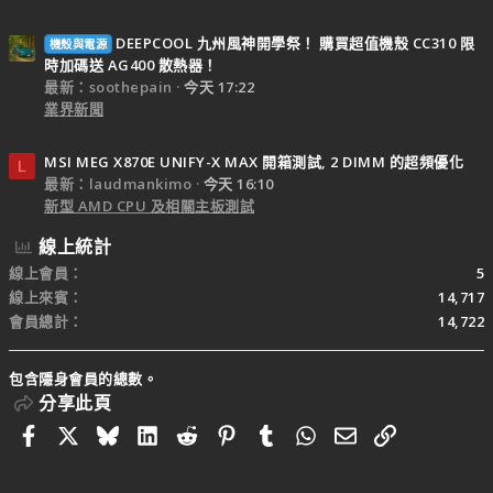
DEEPCOOL 九州風神開學祭！ 購買超值機殼 CC310 限
機殼與電源
時加碼送 AG400 散熱器！
最新：soothepain
今天 17:22
業界新聞
MSI MEG X870E UNIFY-X MAX 開箱測試, 2 DIMM 的超頻優化
L
最新：laudmankimo
今天 16:10
新型 AMD CPU 及相關主板測試
線上統計
線上會員
5
線上來賓
14,717
會員總計
14,722
包含隱身會員的總數。
分享此頁
Facebook
X
Bluesky
LinkedIn
Reddit
Pinterest
Tumblr
WhatsApp
電子郵件
連結