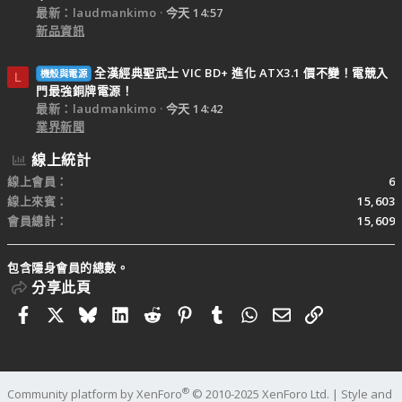
最新：laudmankimo
今天 14:57
新品資訊
全漢經典聖武士 VIC BD+ 進化 ATX3.1 價不變！電競入
機殼與電源
L
門最強銅牌電源！
最新：laudmankimo
今天 14:42
業界新聞
線上統計
線上會員
6
線上來賓
15,603
會員總計
15,609
包含隱身會員的總數。
分享此頁
Facebook
X
Bluesky
LinkedIn
Reddit
Pinterest
Tumblr
WhatsApp
電子郵件
連結
®
Community platform by XenForo
© 2010-2025 XenForo Ltd.
|
Style and