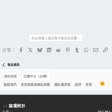
你必須登入或註冊才能在此回覆。
Facebook
X
Bluesky
LinkedIn
Reddit
Pinterest
Tumblr
WhatsApp
電子郵
連
分享：
新品資訊
淺色明亮
正體中文（台灣）
R
連絡我們
使用條款與網站規範
隱私權政策
說明
首頁
S
S
論壇統計
主題
307,062