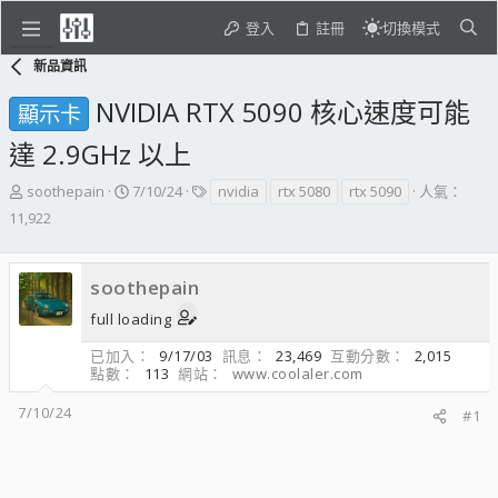
登入
註冊
切換模式
新品資訊
NVIDIA RTX 5090 核心速度可能
顯示卡
達 2.9GHz 以上
主
開
標
soothepain
7/10/24
nvidia
rtx 5080
rtx 5090
人氣：
題
始
籤
11,922
發
日
起
期
人
soothepain
full loading
已加入
9/17/03
訊息
23,469
互動分數
2,015
點數
113
網站
www.coolaler.com
7/10/24
#1