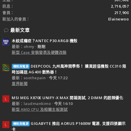
訊息
2,716,057
會員
217,900
新加入的會員
Elainewoo
最新文章
木紋成癮症？ANTEC P30 ARGB 機殼
最新：ohmy
剛剛
新型 Case 安裝發表及硬體改裝
DEEPCOOL 九州風神開學祭！ 購買超值機殼 CC310 限
機殼與電源
時加碼送 AG400 散熱器！
最新：soothepain
今天 17:22
業界新聞
MSI MEG X870E UNIFY-X MAX 開箱測試, 2 DIMM 的超頻優化
L
最新：laudmankimo
今天 16:10
新型 AMD CPU 及相關主板測試
GIGABYTE 推出 AORUS P1600W 電源, 支援四張顯示
機殼與電源
L
卡