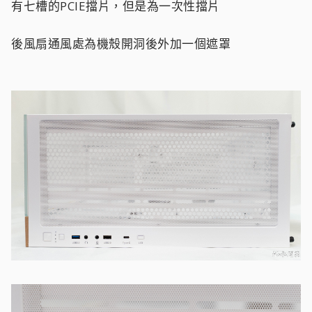
有七槽的PCIE擋片，但是為一次性擋片
後風扇通風處為機殼開洞後外加一個遮罩