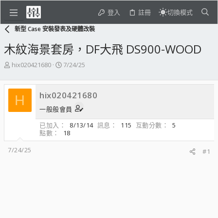
登入
註冊
切換模式
新型 Case 安裝發表及硬體改裝
木紋海景套房，DF大飛 DS900-WOOD
主
開
hix020421680
7/24/25
題
始
發
日
起
期
hix020421680
H
人
一般般會員
已加入
8/13/14
訊息
115
互動分數
5
點數
18
7/24/25
#1