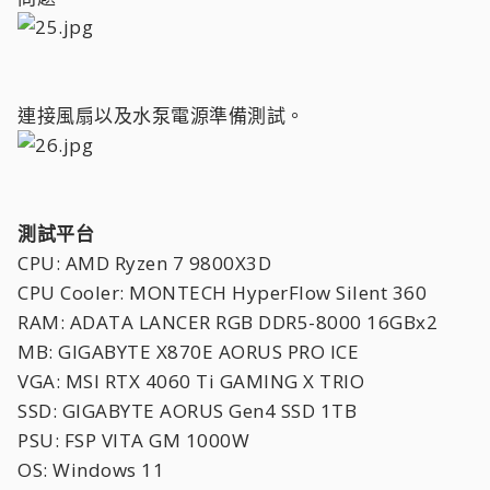
連接風扇以及水泵電源準備測試。
測試平台
CPU: AMD Ryzen 7 9800X3D
CPU Cooler: MONTECH HyperFlow Silent 360
RAM: ADATA LANCER RGB DDR5-8000 16GBx2
MB: GIGABYTE X870E AORUS PRO ICE
VGA: MSI RTX 4060 Ti GAMING X TRIO
SSD: GIGABYTE AORUS Gen4 SSD 1TB
PSU: FSP VITA GM 1000W
OS: Windows 11