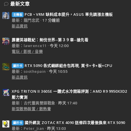
最新文章
PCB、VRM 缺料成本提升，ASUS 率先調漲主機板
主機板
最新：龍門忠武
17 分鐘前
新品資訊
霹靂英雄戰紀：刜伐世界─第３９章─搶先看
最新：lawrence11
今天 12:00
電玩 / 影視 / 音樂
RTX 5090 各式綑綁組合包再現, 買卡+卡+板+CPU
顯示卡
最新：soothepain
今天 10:55
新品資訊
XPG TRITON II 360SE 一體式水冷開箱評測：AMD R9 9950X3D2
壓力實測
最新：古代靈異雙頭戰象
昨天 17:40
新型散熱裝置 / 散熱膏
國外網友 ZOTAC RTX 4090 送修四次最後換來 RTX 5090
顯示卡
最新：Peter_Jian
昨天 13:03