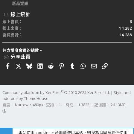
新品資訊
線上統計
線上會員
6
線上來賓
14,282
會員總計
14,288
包含隱身會員的總數。
分享此頁
Facebook
X
Bluesky
LinkedIn
Reddit
Pinterest
Tumblr
WhatsApp
電子郵件
連結
®
Community platform by XenForo
© 2010-2025 XenForo Ltd.
|
Style and
add-ons by ThemeHouse
寬度
查詢
11
時間
1.3823s
記憶體
26.13MB
本站使用 cookies。若繼續使用本站，則視為您同意我們使用