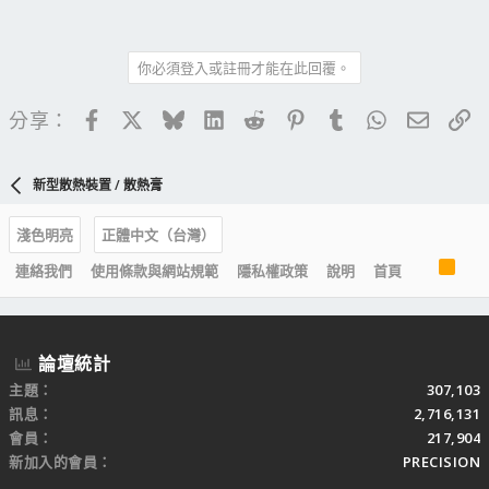
你必須登入或註冊才能在此回覆。
Facebook
X
Bluesky
LinkedIn
Reddit
Pinterest
Tumblr
WhatsApp
電子郵
連
分享：
新型散熱裝置 / 散熱膏
淺色明亮
正體中文（台灣）
R
連絡我們
使用條款與網站規範
隱私權政策
說明
首頁
S
S
論壇統計
主題
307,103
訊息
2,716,131
會員
217,904
新加入的會員
PRECISION