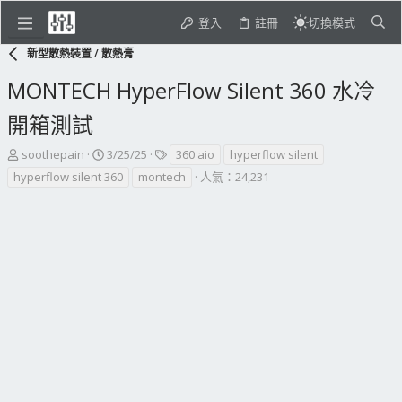
登入
註冊
切換模式
新型散熱裝置 / 散熱膏
MONTECH HyperFlow Silent 360 水冷
開箱測試
主
開
標
soothepain
3/25/25
360 aio
hyperflow silent
題
始
籤
hyperflow silent 360
montech
人氣：24,231
發
日
起
期
人