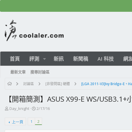
首頁
評測
新訊
新聞稿
AI 科技
網
最新文章
搜尋討論區
討論區
[非發問區] 硬體
[LGA 2011-V3]Ivy Bridge-E、H
【開箱簡測】ASUS X99-E WS/USB3.1
主
開
Day_knight
2/17/16
題
始
發
日
1
2
上一頁
起
期
人