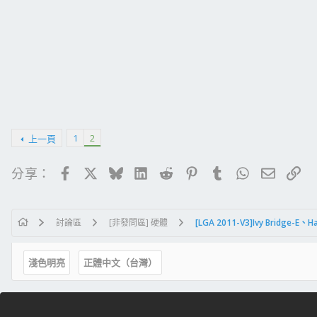
1
2
上一頁
Facebook
X
Bluesky
LinkedIn
Reddit
Pinterest
Tumblr
WhatsApp
電子郵
連
分享：
討論區
[非發問區] 硬體
[LGA 2011-V3]Ivy Bridge-E、H
淺色明亮
正體中文（台灣）