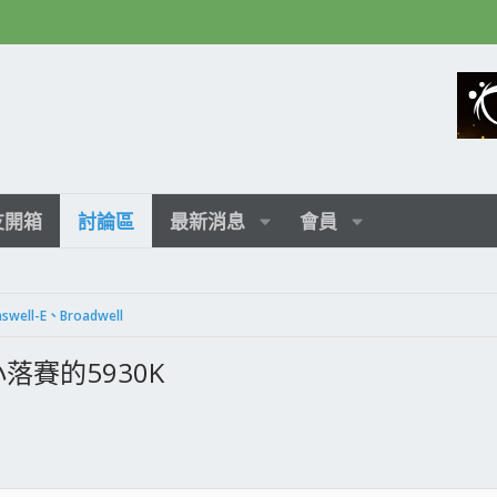
友開箱
討論區
最新消息
會員
aswell-E、Broadwell
+小落賽的5930K