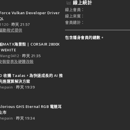
線上統計
線上會員
Force Vulkan Developer Driver
線上來賓
QL
會員總計
120
昨天 21:57
驅動程式提供
包含隱身會員的總數。
ATX海景殼 | CORSAIR 2800X
 WEHITE
Wang0412
昨天 21:35
e 安裝發表及硬體改裝
D 收購 Taalas，為快速成長的 AI 推
先進運算解決方案
epain
昨天 19:39
Glorious GHS Eternal RGB 電競耳
上市
epain
昨天 19:34