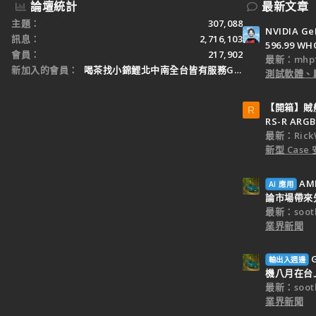
論壇統計
最新文章
主題
307,088
NVIDIA Ge
訊息
2,716,103
596.99 WH
會員
217,902
最新：mhp1
新加入的會員
喝茶找小錦鯉北中南全台皆有服務Gleezy：tw3
測試軟體、
【開箱】賊船M
R
RS-R ARGB
最新：Rick
新型 Cas
AM
AI 應用
論市場帶來
最新：sooth
業界新聞
輸出入週邊
機八月在台
最新：sooth
業界新聞