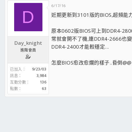
6/17/16
D
近期更新到3101版的BIOS,超頻能
原本0602版BIOS可上到DDR4-28
常就會開不了機,連DDR4-2666
Day_knight
DDR4-2400才能較穩定...
進階會員
怎麼BIOS愈改愈爛的樣子..昏倒@@
已加入
9/23/03
訊息
3,984
互動分數
136
點數
63