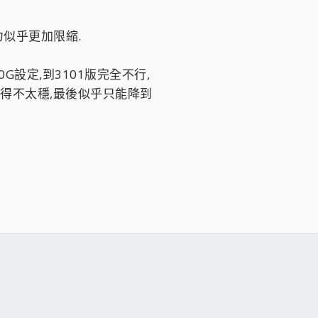
力似乎更加限縮.
00G設定,到3101版完全不行,
也變得不太穩,最後似乎只能降到