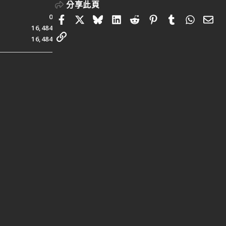
分享此頁
0
Facebook
X
Bluesky
LinkedIn
Reddit
Pinterest
Tumblr
Whats
電
16,484
連結
16,484