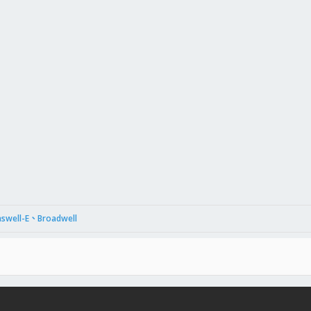
件
結
aswell-E、Broadwell