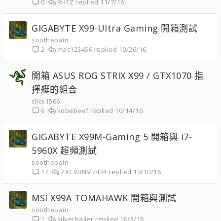
RHTZ
11/7/16
0
GIGABYTE X99-Ultra Gaming 開箱測試
soothepain
mac123456
10/26/16
2
開箱 ASUS ROG STRIX X99 / GTX1070 指
揮艇的組合
click1566
kobebeef
10/14/16
6
GIGABYTE X99M-Gaming 5 開箱與 i7-
5960X 超頻測試
soothepain
ZXCVBNM2434
10/10/16
17
MSI X99A TOMAHAWK 開箱與測試
soothepain
silverballer
10/3/16
1