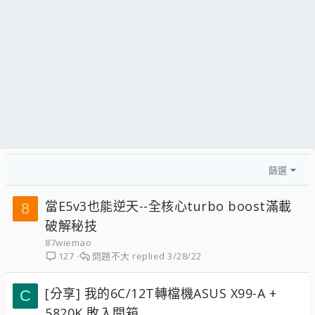
篩選
當E5v3也能逆天--全核心turbo boost滿載
8
破解秘技
87wiemao
問題不大
3/28/22
127
[分享] 我的6C/12T轉檔機ASUS X99-A +
C
5820K 敗入開箱