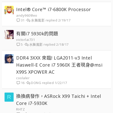
Intel® Core™ i7-6800K Processor
andy9609leo
水舞風影
2/19/17
31
有關i7 5930k的問題
victorlai731
水舞風影
2/18/17
5
DDR4 3XXX 來臨! LGA2011-v3 Intel
Haswell-E Core i7 5960X 王者現身@msi
X99S XPOWER AC
coolaler
DONG
1/22/17
16
換換病發作，ASRock X99 Taichi + Intel
R
Core i7-5930K
RHTZ