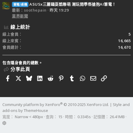
ASUSx三麗鷗耍酷聯萌 潮玩開學祭搶抱AI筆電！
筆電/桌機
最新：soothepain
昨天 19:29
業界新聞
線上統計
線上會員
5
線上來賓
16,665
會員總計
16,670
包含隱身會員的總數。
分享此頁
Facebook
X
Bluesky
LinkedIn
Reddit
Pinterest
Tumblr
WhatsApp
電子郵件
連結
®
Community platform by XenForo
© 2010-2025 XenForo Ltd.
|
Style and
add-ons by ThemeHouse
寬度
查詢
15
時間
0.3345s
記憶體
26.41MB