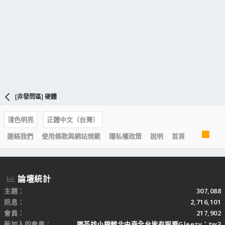
[非發問區] 硬體
淺色明亮
正體中文（台灣）
R
連絡我們
使用條款與網站規範
隱私權政策
說明
首頁
S
S
論壇統計
主題
307,088
訊息
2,716,101
會員
217,902
新加入的會員
喝茶找小錦鯉北中南全台皆有服務Gleezy：tw3