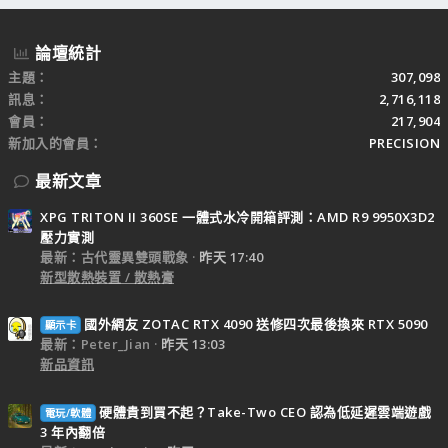
論壇統計
主題
307,098
訊息
2,716,118
會員
217,904
新加入的會員
PRECISION
最新文章
XPG TRITON II 360SE 一體式水冷開箱評測：AMD R9 9950X3D2
壓力實測
最新：古代靈異雙頭戰象
昨天 17:40
新型散熱裝置 / 散熱膏
國外網友 ZOTAC RTX 4090 送修四次最後換來 RTX 5090
顯示卡
最新：Peter_Jian
昨天 13:03
新品資訊
硬體貴到買不起？Take-Two CEO 認為低延遲雲端遊戲
電玩/軟體
3 年內翻倍