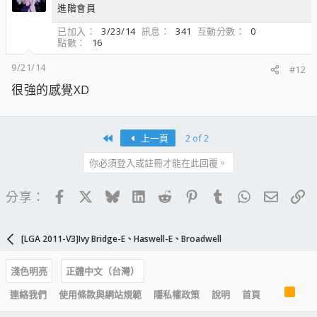
進階會員
已加入
3/23/14
訊息
341
互動分數
0
點數
16
9/21/14
#12
很強的感覺XD
First
上一頁
2 of 2
你必須登入或註冊才能在此回覆。
Facebook
X
Bluesky
LinkedIn
Reddit
Pinterest
Tumblr
WhatsApp
電子郵
連
分享：
[LGA 2011-V3]Ivy Bridge-E、Haswell-E、Broadwell
淺色明亮
正體中文（台灣）
R
連絡我們
使用條款與網站規範
隱私權政策
說明
首頁
S
S