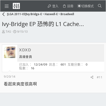
登入
註冊
切換模式
[LGA 2011-V3]Ivy Bridge-E、Haswell-E、Broadwell
Ivy-Bridge EP 恐怖的 L1 Cache...
主
開
TAS
9/15/13
題
始
發
日
起
期
XDXD
人
高級會員
已加入
12/24/09
訊息
601
互動分數
0
點數
16
9/20/14
#11
看起來爽度很高啊