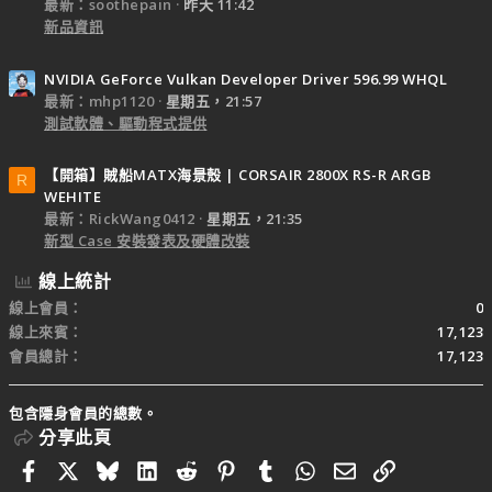
最新：soothepain
昨天 11:42
新品資訊
NVIDIA GeForce Vulkan Developer Driver 596.99 WHQL
最新：mhp1120
星期五，21:57
測試軟體、驅動程式提供
【開箱】賊船MATX海景殼 | CORSAIR 2800X RS-R ARGB
R
WEHITE
最新：RickWang0412
星期五，21:35
新型 Case 安裝發表及硬體改裝
線上統計
線上會員
0
線上來賓
17,123
會員總計
17,123
包含隱身會員的總數。
分享此頁
Facebook
X
Bluesky
LinkedIn
Reddit
Pinterest
Tumblr
WhatsApp
電子郵件
連結