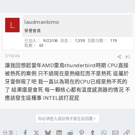
laudmankimo
L
榮譽會員
已加入
9/22/06
訊息
1,559
互動分數
119
點數
63
7/10/24
#2
讓我回想起當年AMD雷鳥thunderbird時期 CPU直接
被熱死的案例 只不過現在是熱縮肛而不是熱死 這屬於
牙膏倒吸了吧 我一直以為現在的CPU已經是熱不死的
了 結果還是會死 每一顆核心都有溫度感測器的情況 不
應該發生這種事 INTEL該打屁屁
你必須登入或註冊才能在此回覆。
Facebook
X
Bluesky
LinkedIn
Reddit
Pinterest
Tumblr
WhatsApp
電子郵
連
分享：