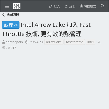
登入
註冊
切換模式
新品資訊
Intel Arrow Lake 加入 Fast
處理器
Throttle 技術, 更有效的熱管理
主
開
標
soothepain
7/9/24
arrow lake
fast throttle
intel
人
題
始
籤
氣：8,017
發
日
起
期
人