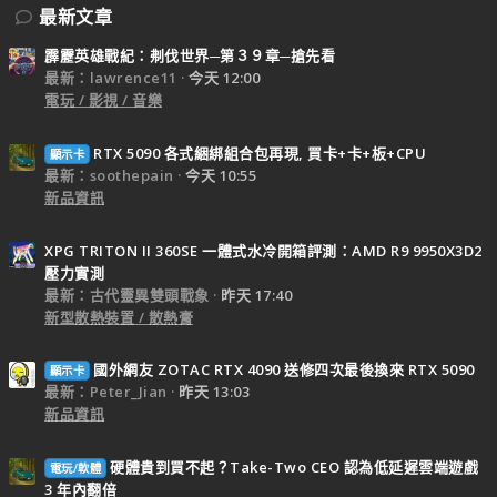
最新文章
霹靂英雄戰紀：刜伐世界─第３９章─搶先看
最新：lawrence11
今天 12:00
電玩 / 影視 / 音樂
RTX 5090 各式綑綁組合包再現, 買卡+卡+板+CPU
顯示卡
最新：soothepain
今天 10:55
新品資訊
XPG TRITON II 360SE 一體式水冷開箱評測：AMD R9 9950X3D2
壓力實測
最新：古代靈異雙頭戰象
昨天 17:40
新型散熱裝置 / 散熱膏
國外網友 ZOTAC RTX 4090 送修四次最後換來 RTX 5090
顯示卡
最新：Peter_Jian
昨天 13:03
新品資訊
硬體貴到買不起？Take-Two CEO 認為低延遲雲端遊戲
電玩/軟體
3 年內翻倍