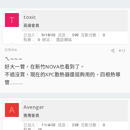
toxic
T
高級會員
已加入
9/18/03
訊息
399
互動分數
0
點數
0
網站
造訪網站
3/8/04
#12
ㄟ∼∼∼
好大一管，在新竹NOVA也看到了。
不過沒買，現在的XPC散熱器還挺夠用的，四根熱導
管..........
Avenger
A
進階會員
已加入
11/4/03
訊息
338
互動分數
0
點數
16