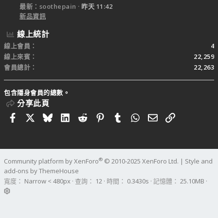
最新：soothepain
昨天 11:42
新品資訊
線上統計
線上會員
4
線上來賓
22,259
會員總計
22,263
包含隱身會員的總數。
分享此頁
Facebook
X
Bluesky
LinkedIn
Reddit
Pinterest
Tumblr
WhatsApp
電子郵件
連結
®
Community platform by XenForo
© 2010-2025 XenForo Ltd.
|
Style and
add-ons by ThemeHouse
寬度
查詢
12
時間
0.3430s
記憶體
25.10MB