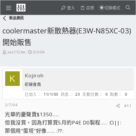
登入
註冊
切換模式
新品資訊
coolermaster新散熱器(E3W-N85XC-03)
開始販售
主
開
sxs112.tw
3/3/04
題
始
發
日
起
期
Kojiroh
人
K
初級會員
已加入
11/1/03
訊息
23
互動分數
0
點數
0
3/7/04
#11
光華的慶聲賣$1350.....
但我沒買，因為打算買5月的P4E D0製程..... :O||:
那個用"蛋塔"好像...... :??: