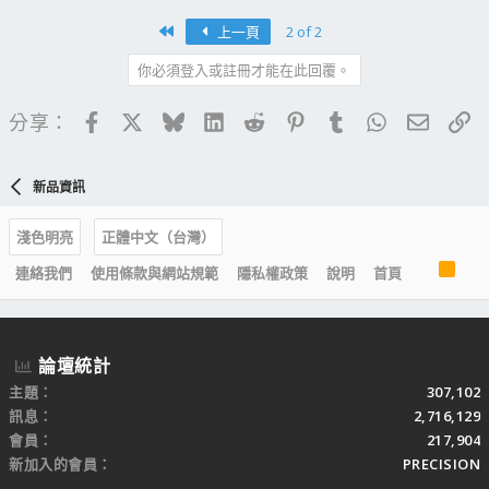
First
上一頁
2 of 2
你必須登入或註冊才能在此回覆。
Facebook
X
Bluesky
LinkedIn
Reddit
Pinterest
Tumblr
WhatsApp
電子郵
連
分享：
新品資訊
淺色明亮
正體中文（台灣）
R
連絡我們
使用條款與網站規範
隱私權政策
說明
首頁
S
S
論壇統計
主題
307,102
訊息
2,716,129
會員
217,904
新加入的會員
PRECISION