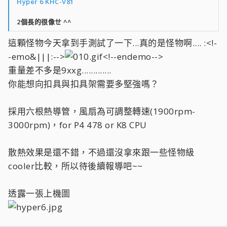
Hyper 6 KHC-V81
2個長的很像ㄝ ^^
這顆怪物今天拿到手測試了一下...真的是怪物啊.... :<!-
-emo&|||:-->
<!--endemo-->
重量差不多是9xxg.............
你能想向扣具與扣具架需要多堅強嗎？
採用六根熱導管，風扇為可調整轉速(1900rpm-
3000rpm)，for P4 478 or K8 CPU
散熱效果是還不錯，不過還沒拿來跟一些怪物級
cooler比較，所以待後續報導吧~~
透露一張上機圖