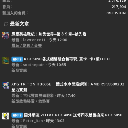
訊息
2,716,129
會員
217,904
新加入的會員
PRECISION
最新文章
霹靂英雄戰紀：刜伐世界─第３９章─搶先看
最新：lawrence11
今天 12:00
電玩 / 影視 / 音樂
RTX 5090 各式綑綁組合包再現, 買卡+卡+板+CPU
顯示卡
最新：soothepain
今天 10:55
新品資訊
XPG TRITON II 360SE 一體式水冷開箱評測：AMD R9 9950X3D2
壓力實測
最新：古代靈異雙頭戰象
昨天 17:40
新型散熱裝置 / 散熱膏
國外網友 ZOTAC RTX 4090 送修四次最後換來 RTX 5090
顯示卡
最新：Peter_Jian
昨天 13:03
新品資訊