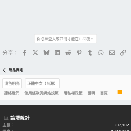
你必須登入或註冊才能在此回覆。
Facebook
X
Bluesky
LinkedIn
Reddit
Pinterest
Tumblr
WhatsApp
電子郵
連
分享：
新品資訊
淺色明亮
正體中文（台灣）
R
連絡我們
使用條款與網站規範
隱私權政策
說明
首頁
S
S
論壇統計
主題
307,102