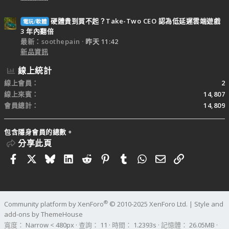
硬體貴到買不起？Take-Two CEO 認為低延遲雲端遊戲
電玩/軟體
3 年內翻倍
最新：soothepain
昨天 11:42
新品資訊
線上統計
線上會員
2
線上來賓
14,807
會員總計
14,809
包含隱身會員的總數。
分享此頁
Facebook
X
Bluesky
LinkedIn
Reddit
Pinterest
Tumblr
WhatsApp
電子郵件
連結
®
Community platform by XenForo
© 2010-2025 XenForo Ltd.
|
Style and
add-ons by ThemeHouse
寬度
查詢
11
時間
1.2393s
記憶體
26.05MB