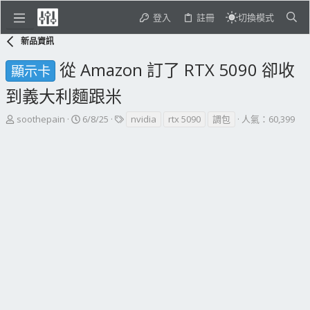
登入
註冊
切換模式
新品資訊
從 Amazon 訂了 RTX 5090 卻收
顯示卡
到義大利麵跟米
主
開
標
soothepain
6/8/25
nvidia
rtx 5090
調包
人氣：60,399
題
始
籤
發
日
起
期
人