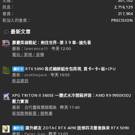
主題
307,102
訊息
2,716,129
會員
217,904
新加入的會員
PRECISION
最新文章
霹靂英雄戰紀：刜伐世界─第３９章─搶先看
最新：lawrence11
今天 12:00
電玩 / 影視 / 音樂
RTX 5090 各式綑綁組合包再現, 買卡+卡+板+CPU
顯示卡
最新：soothepain
今天 10:55
新品資訊
XPG TRITON II 360SE 一體式水冷開箱評測：AMD R9 9950X3D2
壓力實測
最新：古代靈異雙頭戰象
昨天 17:40
新型散熱裝置 / 散熱膏
國外網友 ZOTAC RTX 4090 送修四次最後換來 RTX 5090
顯示卡
最新：Peter_Jian
昨天 13:03