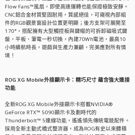
Flow Fans™風扇，即使高速運轉也能保證極致安靜。
CNC鋁合金材質堅固耐用，質感絕佳，可窺視內部組
件的RGB觀景窗設計位置更明顯；後方支架可展開至
170°，搭配擁有大型觸控板與鍵帽的可拆卸磁吸式鍵
盤，平板、筆電一秒切換，內建70Wh電池，最高10
小時續航時長，遊戲與生產力兼顧，完美應對所有情
境！
ROG XG Mobile外接顯示卡：精巧尺寸 蘊含強大連接
功能
全新ROG XG Mobile外接顯示卡搭載NVIDIA®
GeForce RTX™ 5090顯示卡及劃時代的
Thunderbolt™ 5連線功能，遙遙領先傳統電競配件。
採用全新主動式橋式整流器，成為ROG有史以來體積