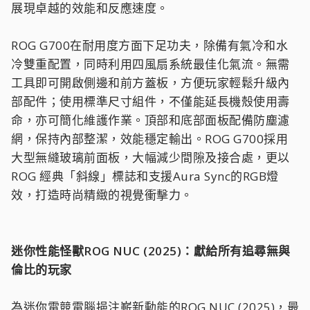
展現卓越的效能和反應速度。
ROG G700在耐用度方面下足功夫，除備有氣冷和水
冷雙重配置，同時利用四風扇系統最佳化氣流。無需
工具即可開啟側邊和前方蓋板，方便玩家輕鬆升級內
部配件；使用標準尺寸組件，不僅能延長機殼使用壽
命，亦可簡化維護作業。頂部和底部面板配備防塵濾
網，保持內部整潔，效能穩定輸出。ROG G700採用
大型無縫玻璃前面板，大幅減少間隙及接合處，更以
ROG 經典「斜線」標誌和支援Aura Sync的RGB燈
效，打造時尚精緻的視覺衝擊力。
迷你性能怪獸ROG NUC (2025)：獻給所有追尋無與
倫比的玩家
為迷你電競電腦挹注嶄新動能的ROG NUC (2025)，最