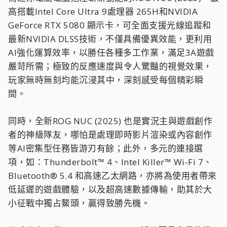
高搭載Intel Core Ultra 9處理器 265H和NVIDIA
GeForce RTX 5080 顯示卡，可全面支援光線追蹤和
最新NVIDIA DLSS技術，不僅具備優異效能，更利用
AI強化運算效率，以勝任各種多工作業，滿足3A遊戲
嚴苛所需；極致的反應速度與令人驚豔的視覺效果，
玩家無時無刻均能沉浸其中，深刻感受每個精彩瞬
間。
同時，全新ROG NUC (2025) 也是實況主與遊戲創作
者的神級隊友，哪怕是處理即時影片渲染或內容創作
等AI密集型任務皆游刃有餘；此外，多元的連接選
項，如：Thunderbolt™ 4、Intel Killer™ Wi-Fi 7、
Bluetooth® 5.4 和高速乙太網路，亦將為使用者帶來
低延遲的遊戲體驗，以及超高速數據傳輸，助其於大
小征戰中獨占鰲頭，贏得致勝先機。