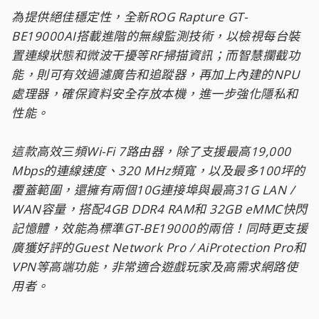
為提供絕佳穩定性，全新ROG Rapture GT-
BE19000AI搭載進階的無線監測技術，以檢視每台裝
置連線狀態和微波干擾等RF掃描資訊；而智慧攔截功
能，則可有效過濾廣告和追蹤器，再加上內建的NPU
處理器，確保資料安全存放本機，進一步強化隱私和
性能。
這款高效三頻Wi-Fi 7路由器，除了支援最高19,000
Mbps的連線速度、320 MHz頻寬，以及最多100坪的
覆蓋範圍，還擁有兩個10G連接埠與最高31G LAN /
WAN容量，搭配4GB DDR4 RAM和 32GB eMMC快閃
記憶體，效能為標準GT-BE19000的兩倍！同時更支援
廣獲好評的Guest Network Pro / AiProtection Pro和
VPN等高端功能，非常適合遊戲玩家及高需求網路使
用者。