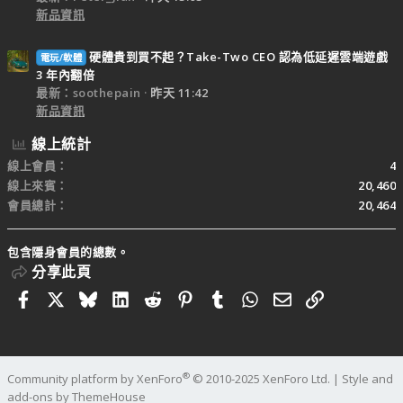
新品資訊
硬體貴到買不起？Take-Two CEO 認為低延遲雲端遊戲
電玩/軟體
3 年內翻倍
最新：soothepain
昨天 11:42
新品資訊
線上統計
線上會員
4
線上來賓
20,460
會員總計
20,464
包含隱身會員的總數。
分享此頁
Facebook
X
Bluesky
LinkedIn
Reddit
Pinterest
Tumblr
WhatsApp
電子郵件
連結
®
Community platform by XenForo
© 2010-2025 XenForo Ltd.
|
Style and
add-ons by ThemeHouse