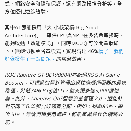
式、網路安全和隱私保護，還有網路掃描分析等，全
方位優化連線體驗。
其中AI 節能採用「大-小核架構(Big-Small
Architecture)」，確保CPU與NPU在多裝置連接時，
能夠啟動「效能模式」，同時MCU亦可於閒置狀態
下，無縫切換至省電模式，實現高達 46%
糟了！我們
好像發生了一點問題。
的節能效果。
ROG Rapture GT-BE19000AI亦配備ROG AI Game
Booster，可透過智慧計算得出通往遊戲伺服器的最快
路徑，降低34% Ping值[1]，並支援多達3,000個遊
戲。此外，Adaptive QoS智慧流量管理 2.0，還能針
對不同工作流程自訂頻寬分配，例如：遊戲80%、串
流20%，無論何種使用情境，都能呈獻最佳化網路效
能。