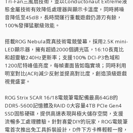
Tri-Fan三風扇技術，並以Conductonaut Extreme液
態金屬技術有效降低處理器與顯示卡溫度，同時將噪
音降低至45dB，長時間運行重載遊戲仍游刃有餘，
100%發揮猛獸級效能。
搭載ROG Nebula霓真技術電競螢幕，採用2.5K mini-
LED顯示器，擁有超過2000個調光區，16:10長寬比
和超靈敏240Hz更新率；支援100% DCI-P3色域和
1200尼特峰值亮度，每幀畫面皆如臨實境；同時利用
明室對比(ACR)減少反射並提高對比度，創造頂級遊戲
視覺盛宴。
ROG Strix SCAR 16/18電競筆電配備最高64GB的
DDR5-5600記憶體及RAID 0大容量4TB PCIe Gen4
SSD固態硬碟，提供高速表現與極大儲存空間，支援
流暢多工處理體驗。針對喜愛DIY的玩家，ROG電競筆
電首次推出免工具拆裝設計，D件下方卡榫輕輕一撥，