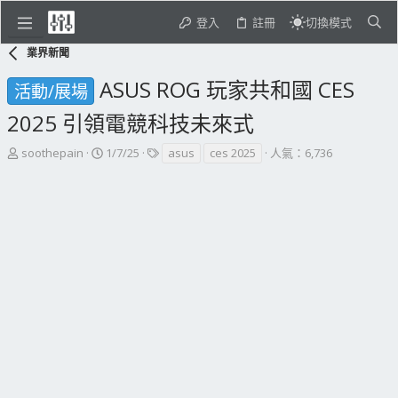
登入
註冊
切換模式
業界新聞
ASUS ROG 玩家共和國 CES
活動/展場
2025 引領電競科技未來式
主
開
標
soothepain
1/7/25
asus
ces 2025
人氣：6,736
題
始
籤
發
日
起
期
人