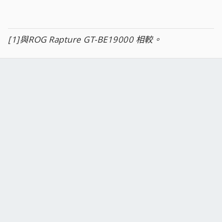
[1]與ROG Rapture GT-BE19000 相較。