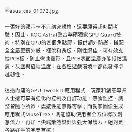
一張好的顯示卡不只講究規格，還要經得起時間考
驗！因此，ROG Astral整合華碩獨家GPU Guard技
術，特別在GPU的四個角點膠，提供額外防護，搭配
全金屬壓鑄外殼、框架和背板，剛性絕佳，可有效支
撐PCB板，防止彎曲變形，且PCB表面塗層亦能抵擋濕
氣、灰塵與極端溫度，在各種遊戲環境中都能發揮卓
越韌性。
透過內建的GPU Tweak III應用程式，玩家和創意專業
人士還可享有強化的控制及自訂功能，無論監控、調
整皆隨心所欲，震撼性能無懈可擊；而獨家圖像生成
應用程式MuseTree，則能協助使用者全方位釋放創
意潛力，再加上尖端散熱設計與強大保護力，絕對是
各路好手的完美首選！