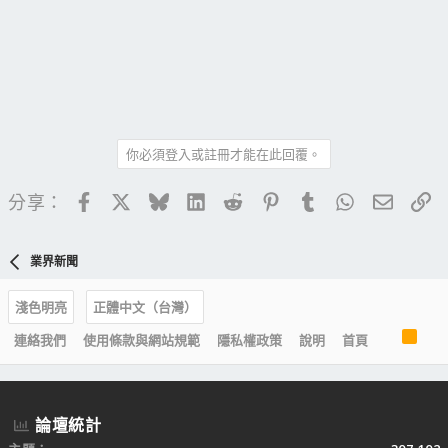
你必須登入或註冊才能在此回覆。
Facebook
X
Bluesky
LinkedIn
Reddit
Pinterest
Tumblr
WhatsApp
電子郵
連
分享：
業界新聞
淺色明亮
正體中文（台灣）
R
連絡我們
使用條款與網站規範
隱私權政策
說明
首頁
S
S
論壇統計