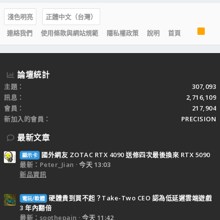
淺色明亮
正體中文（台灣）
R
連絡我們
使用條款與網站規範
隱私權政策
說明
首頁
S
S
論壇統計
主題
307,093
訊息
2,716,109
會員
217,904
新加入的會員
PRECISION
最新文章
國外網友 ZOTAC RTX 4090 送修四次最後換來 RTX 5090
顯示卡
最新：Peter_Jian
今天 13:03
新品資訊
硬體貴到買不起？Take-Two CEO 認為低延遲雲端遊戲
電玩/軟體
3 年內翻倍
最新：soothepain
今天 11:42