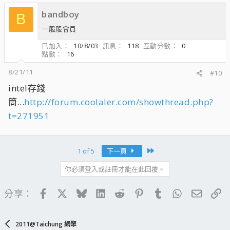
bandboy
B
一般般會員
已加入
10/8/03
訊息
118
互動分數
0
點數
16
8/21/11
#10
intel存錢
筒...
http://forum.coolaler.com/showthread.php?
t=271951
Last
1 of 5
下一頁
你必須登入或註冊才能在此回覆。
Facebook
X
Bluesky
LinkedIn
Reddit
Pinterest
Tumblr
WhatsApp
電子郵
連
分享：
2011@Taichung 網聚