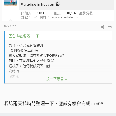
Paradise in heaven
已加入
10/10/03
訊息
10,132
互動分數
0
點數
36
網站
www.coolaler.com
8/21/11
#9
藍色北極熊 說：
東哥，小弟我有個建議
PO個得獎名單出來
讓大家知道，還有誰還沒PO開箱文?
到時，可以讓其他人幫忙測試
這樣子，他們就該沒理由說
沒時間、
沒辦法
按一下展開……
沒人可以幫忙測試
我這兩天找時間整理一下，應該有機會完成;em03;