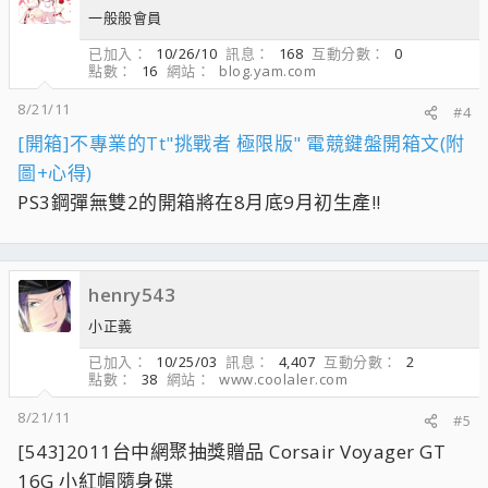
一般般會員
已加入
10/26/10
訊息
168
互動分數
0
點數
16
網站
blog.yam.com
8/21/11
#4
[開箱]不專業的Tt"挑戰者 極限版" 電競鍵盤開箱文(附
圖+心得)
PS3鋼彈無雙2的開箱將在8月底9月初生產!!
henry543
小正義
已加入
10/25/03
訊息
4,407
互動分數
2
點數
38
網站
www.coolaler.com
8/21/11
#5
[543]2011台中網聚抽獎贈品 Corsair Voyager GT
16G 小紅帽隨身碟