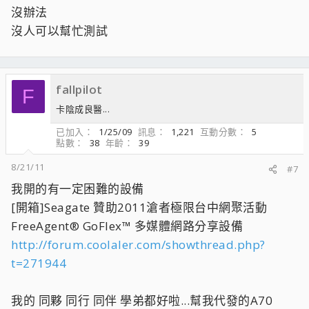
沒辦法
沒人可以幫忙測試
fallpilot
F
卡陰成良醫...
已加入
1/25/09
訊息
1,221
互動分數
5
點數
38
年齡
39
8/21/11
#7
我開的有一定困難的設備
[開箱]Seagate 贊助2011滄者極限台中網聚活動
FreeAgent® GoFlex™ 多媒體網路分享設備
http://forum.coolaler.com/showthread.php?
t=271944
我的 同夥 同行 同伴 學弟都好啦...幫我代發的A70