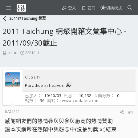
登入
註冊
切換模式
2011@Taichung 網聚
2011 Taichung 網聚開箱文彙集中心 -
2011/09/30截止
主
開
ctsun
8/21/11
題
始
發
日
起
期
ctsun
人
Paradise in heaven
已加入
10/10/03
訊息
10,132
互動分數
0
點數
36
網站
www.coolaler.com
8/21/11
#1
感謝網友們的熱情參與與參與廠商的熱情贊助
讓本次網聚在熱鬧中與怨念中(沒抽到獎;x;)結束