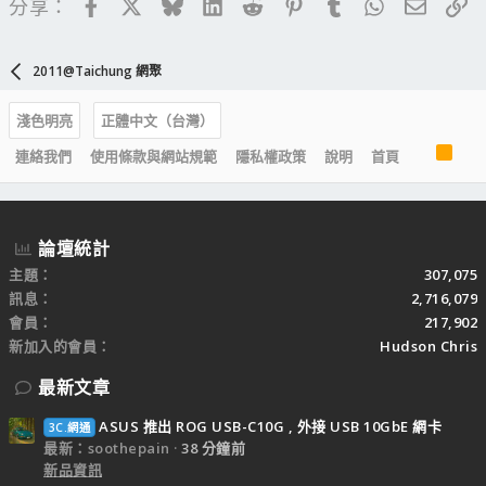
Facebook
X
Bluesky
LinkedIn
Reddit
Pinterest
Tumblr
WhatsApp
電子郵
連
分享：
2011@Taichung 網聚
淺色明亮
正體中文（台灣）
R
連絡我們
使用條款與網站規範
隱私權政策
說明
首頁
S
S
論壇統計
主題
307,075
訊息
2,716,079
會員
217,902
新加入的會員
Hudson Chris
最新文章
ASUS 推出 ROG USB-C10G , 外接 USB 10GbE 網卡
3C.網通
最新：soothepain
38 分鐘前
新品資訊