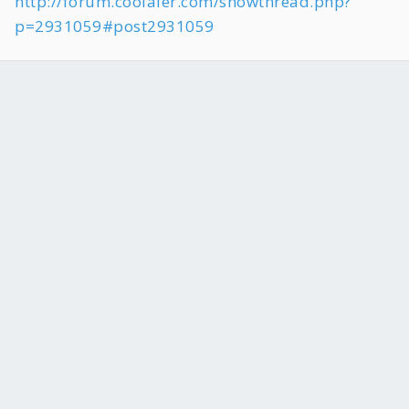
http://forum.coolaler.com/showthread.php?
p=2931059#post2931059