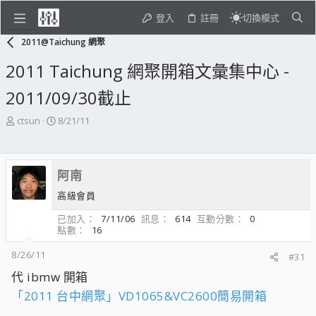
登入
註冊
切換模式
2011@Taichung 網聚
2011 Taichung 網聚開箱文彙集中心 -
2011/09/30截止
主
開
ctsun
8/21/11
題
始
發
日
起
期
阿南
人
高級會員
已加入
7/11/06
訊息
614
互動分數
0
點數
16
8/26/11
#31
代 ibmw 開箱
「2011 台中網聚」VD1065&VC2600簡易開箱