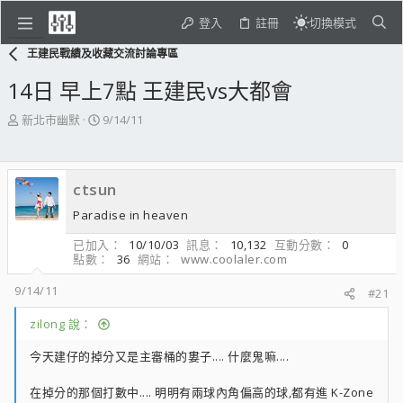
登入
註冊
切換模式
王建民戰績及收藏交流討論專區
14日 早上7點 王建民vs大都會
主
開
新北市幽默
9/14/11
題
始
發
日
起
期
ctsun
人
Paradise in heaven
已加入
10/10/03
訊息
10,132
互動分數
0
點數
36
網站
www.coolaler.com
9/14/11
#21
zilong 說：
今天建仔的掉分又是主審桶的婁子.... 什麼鬼嘛....
在掉分的那個打數中.... 明明有兩球內角偏高的球,都有進 K-Zone