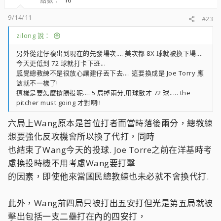
點數
16
9/14/11
#23
zilong 說：
另外從建仔複出到現在的先發場次.... 美次都 8X 球就被換下場....
今天更低到 72 球就打卡下班...
感覺總教練不是很放心讓建仔丟下去.... 這要換成是 Joe Torry 應
該就不一樣了!
這樣是要怎麼搶勝投呢.... 5 局掉兩分,用球數才 72 球..... the
pitcher must going 才對啊!!
六局上Wang原本是首位打者而當時落後兩分，總教練
想要強化反攻機會所以換了代打，同時
也結束了Wang今天的投球. Joe Torre之前在洋基時考
慮換投時機不用考慮Wang要打擊
的因素，即使他來當國民總教練也未必就不會換代打.
此外，Wang前四局只被打出五安打但光是第五局就被
擊出包括一支二壘打在內的四安打，