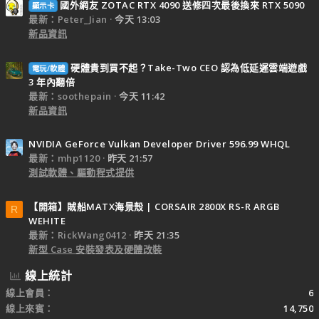
國外網友 ZOTAC RTX 4090 送修四次最後換來 RTX 5090
顯示卡
最新：Peter_Jian
今天 13:03
新品資訊
硬體貴到買不起？Take-Two CEO 認為低延遲雲端遊戲
電玩/軟體
3 年內翻倍
最新：soothepain
今天 11:42
新品資訊
NVIDIA GeForce Vulkan Developer Driver 596.99 WHQL
最新：mhp1120
昨天 21:57
測試軟體、驅動程式提供
【開箱】賊船MATX海景殼 | CORSAIR 2800X RS-R ARGB
R
WEHITE
最新：RickWang0412
昨天 21:35
新型 Case 安裝發表及硬體改裝
線上統計
線上會員
6
線上來賓
14,750