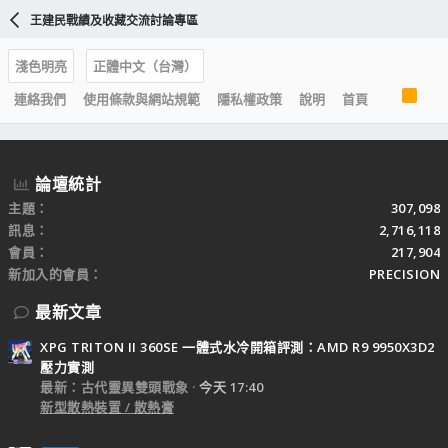
王建民戰績及收藏交流討論專區
淺色明亮
正體中文（台灣）
R
連絡我們
使用條款與網站規範
隱私權政策
說明
首頁
S
S
論壇統計
主題
307,098
訊息
2,716,118
會員
217,904
新加入的會員
PRECISION
最新文章
XPG TRITON II 360SE 一體式水冷開箱評測：AMD R9 9950X3D2
壓力實測
最新：古代靈異雙頭戰象
今天 17:40
新型散熱裝置 / 散熱膏