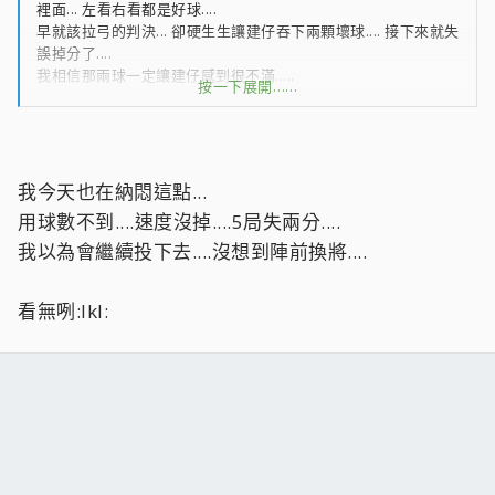
裡面... 左看右看都是好球....
早就該拉弓的判決... 卻硬生生讓建仔吞下兩顆壞球.... 接下來就失
誤掉分了....
我相信那兩球一定讓建仔感到很不滿.....
按一下展開……
另外從建仔複出到現在的先發場次.... 美次都 8X 球就被換下場....
今天更低到 72 球就打卡下班...
感覺總教練不是很放心讓建仔丟下去.... 這要換成是 Joe Torry 應
該就不一樣了!
我今天也在納悶這點...
這樣是要怎麼搶勝投呢.... 5 局掉兩分,用球數才 72 球..... the
用球數不到....速度沒掉....5局失兩分....
pitcher must going 才對啊!!
我以為會繼續投下去....沒想到陣前換將....
看無咧:lkl: