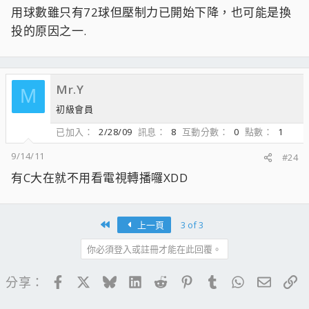
用球數雖只有72球但壓制力已開始下降，也可能是換
投的原因之一.
Mr.Y
M
初級會員
已加入
2/28/09
訊息
8
互動分數
0
點數
1
9/14/11
#24
有C大在就不用看電視轉播囉XDD
First
上一頁
3 of 3
你必須登入或註冊才能在此回覆。
Facebook
X
Bluesky
LinkedIn
Reddit
Pinterest
Tumblr
WhatsApp
電子郵
連
分享：