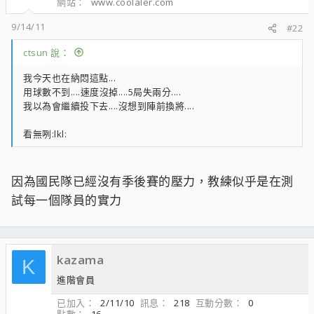
網站
www.coolaler.com
9/14/11
#22
ctsun 說：
我今天也在納悶這點...
用球數不到....速度沒掉....5局失兩分....
我以為會繼續投下去....沒想到陣前換將....
看無咧:lkl:
因為國民隊已經沒有季後賽的壓力，教練似乎是在測
試每一個隊員的實力
kazama
K
進階會員
已加入
2/11/10
訊息
218
互動分數
0