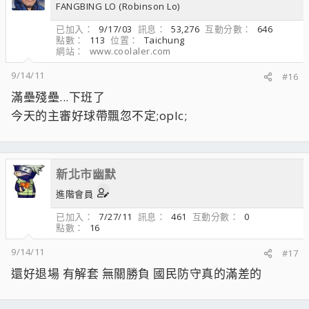
FANGBING LO (Robinson Lo)
已加入
9/17/03
訊息
53,276
互動分數
646
點數
113
位置
Taichung
網站
www.coolaler.com
9/14/11
#16
滿壘殘壘...下班了
今天的主審好球帶飄忽不定;oplc;
新北市幽默
進階會員
已加入
7/27/11
訊息
461
互動分數
0
點數
16
9/14/11
#17
還好退場 有解套 無關勝負 國民防守真的滿差的