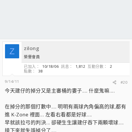
zilong
Z
榮譽會員
已加入
10/18/06
訊息
1,812
互動分數
2
點數
38
9/14/11
#20
今天建仔的掉分又是主審桶的婁子.... 什麼鬼嘛....
在掉分的那個打數中.... 明明有兩球內角偏高的球,都有
進 K-Zone 裡面... 左看右看都是好球....
早就該拉弓的判決... 卻硬生生讓建仔吞下兩顆壞球....
接下來就失誤掉分了....