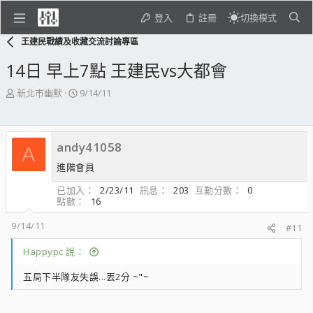
登入
註冊
切換模式
王建民戰績及收藏交流討論專區
14日 早上7點 王建民vs大都會
主
開
新北市幽默
9/14/11
題
始
發
日
起
期
andy41058
人
A
進階會員
已加入
2/23/11
訊息
203
互動分數
0
點數
16
9/14/11
#11
Happypc 說：
五局下半隊友失誤...丟2分 ~"~