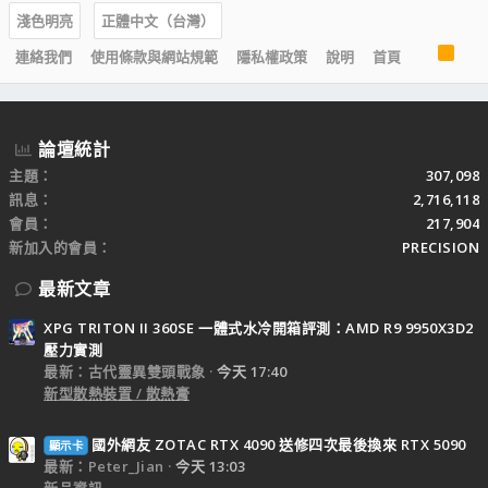
淺色明亮
正體中文（台灣）
R
連絡我們
使用條款與網站規範
隱私權政策
說明
首頁
S
S
論壇統計
主題
307,098
訊息
2,716,118
會員
217,904
新加入的會員
PRECISION
最新文章
XPG TRITON II 360SE 一體式水冷開箱評測：AMD R9 9950X3D2
壓力實測
最新：古代靈異雙頭戰象
今天 17:40
新型散熱裝置 / 散熱膏
國外網友 ZOTAC RTX 4090 送修四次最後換來 RTX 5090
顯示卡
最新：Peter_Jian
今天 13:03