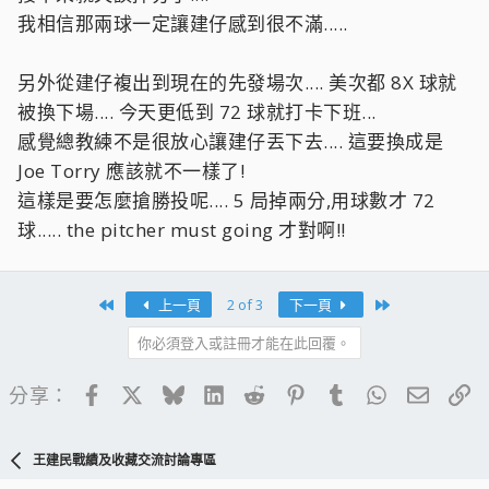
我相信那兩球一定讓建仔感到很不滿.....
另外從建仔複出到現在的先發場次.... 美次都 8X 球就
被換下場.... 今天更低到 72 球就打卡下班...
感覺總教練不是很放心讓建仔丟下去.... 這要換成是
Joe Torry 應該就不一樣了!
這樣是要怎麼搶勝投呢.... 5 局掉兩分,用球數才 72
球..... the pitcher must going 才對啊!!
First
Last
上一頁
2 of 3
下一頁
你必須登入或註冊才能在此回覆。
Facebook
X
Bluesky
LinkedIn
Reddit
Pinterest
Tumblr
WhatsApp
電子郵
連
分享：
王建民戰績及收藏交流討論專區