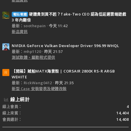
新品資訊
硬體貴到買不起？Take-Two CEO 認為低延遲雲端遊戲
電玩/軟體
3 年內翻倍
最新：soothepain
今天 11:42
新品資訊
NVIDIA GeForce Vulkan Developer Driver 596.99 WHQL
最新：mhp1120
昨天 21:57
測試軟體、驅動程式提供
【開箱】賊船MATX海景殼 | CORSAIR 2800X RS-R ARGB
R
WEHITE
最新：RickWang0412
昨天 21:35
新型 Case 安裝發表及硬體改裝
線上統計
線上會員
4
線上來賓
14,404
會員總計
14,408