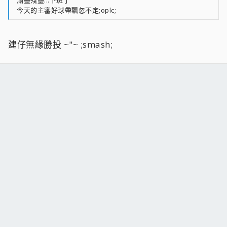
今天的主審好球帶飄忽不定;oplc;
建仔無緣勝投 ~"~ ;smash;