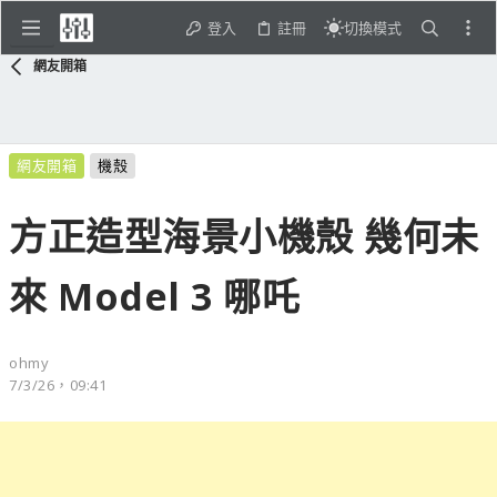
登入
註冊
切換模式
網友開箱
網友開箱
機殼
方正造型海景小機殼 幾何未
來 Model 3 哪吒
ohmy
7/3/26，09:41