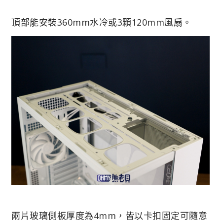
頂部能安裝360mm水冷或3顆120mm風扇。
兩片玻璃側板厚度為4mm，皆以卡扣固定可隨意