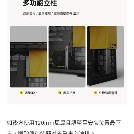
如後方使用120mm風扇且調整至安裝位置最下
方，則頂部能裝雙層風扇夾心冷排。