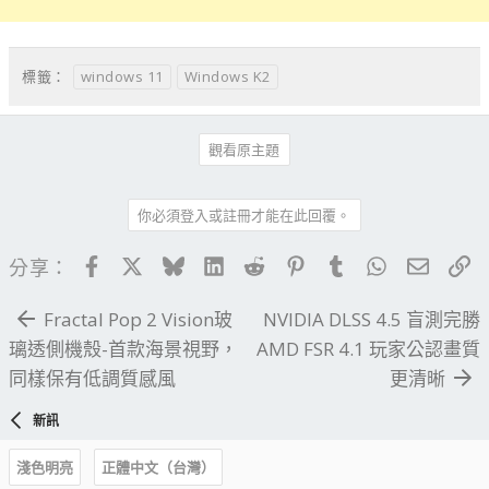
windows 11
Windows K2
標籤：
觀看原主題
你必須登入或註冊才能在此回覆。
Facebook
X
Bluesky
LinkedIn
Reddit
Pinterest
Tumblr
WhatsApp
電子郵
連
分享：
Fractal Pop 2 Vision玻
NVIDIA DLSS 4.5 盲測完勝
璃透側機殼-首款海景視野，
AMD FSR 4.1 玩家公認畫質
同樣保有低調質感風
更清晰
新訊
淺色明亮
正體中文（台灣）