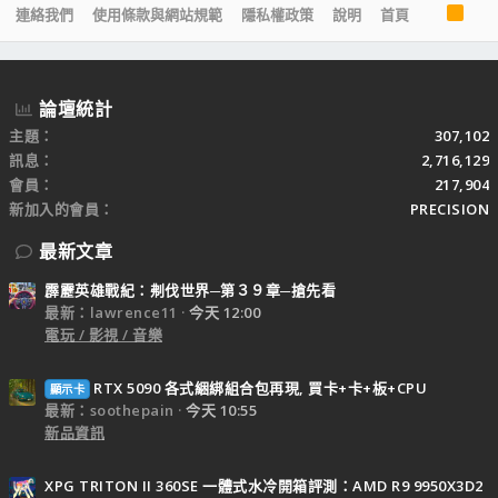
R
連絡我們
使用條款與網站規範
隱私權政策
說明
首頁
S
S
論壇統計
主題
307,102
訊息
2,716,129
會員
217,904
新加入的會員
PRECISION
最新文章
霹靂英雄戰紀：刜伐世界─第３９章─搶先看
最新：lawrence11
今天 12:00
電玩 / 影視 / 音樂
RTX 5090 各式綑綁組合包再現, 買卡+卡+板+CPU
顯示卡
最新：soothepain
今天 10:55
新品資訊
XPG TRITON II 360SE 一體式水冷開箱評測：AMD R9 9950X3D2