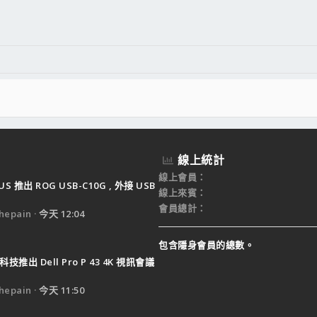
件
結
線上統計
線上會員
US 推出 ROG USB-C10G , 外接 USB
線上來賓
會員總計
epain
今天 12:04
包含隱身會員的總數。
技推出 Dell Pro P 43 4K 視訊會議
epain
今天 11:50