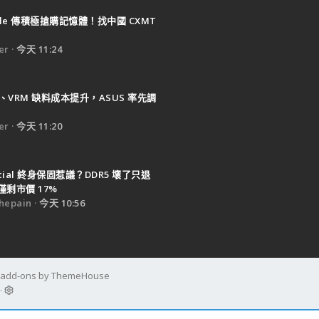
ple 傳積極搶購記憶體！找中國 CXMT
er
今天 11:24
B、VRM 缺料成本提升，ASUS 率先調
er
今天 11:20
ucial 終身保固惹議？DDR5 壞了只退
剩市價 17%
epain
今天 10:56
d add-ons by ThemeHouse