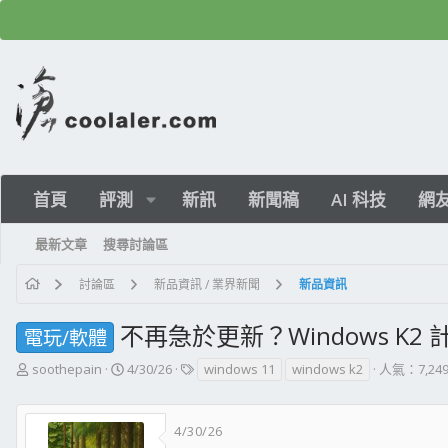
首頁
評測
新訊
新聞稿
AI 科技
網
最新文章
搜尋討論區
討論區
新品資訊 / 業界新聞
新品資訊
不再急於更新？Windows K
電玩/軟體
主
開
標
soothepain
4/30/26
windows 11
windows k2
人氣：7,24
題
始
籤
發
日
起
期
4/30/26
人