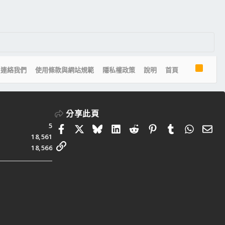
R
連絡我們
使用條款與網站規範
隱私權政策
說明
首頁
S
S
分享此頁
5
Facebook
X
Bluesky
LinkedIn
Reddit
Pinterest
Tumblr
Whats
電
18,561
連結
18,566