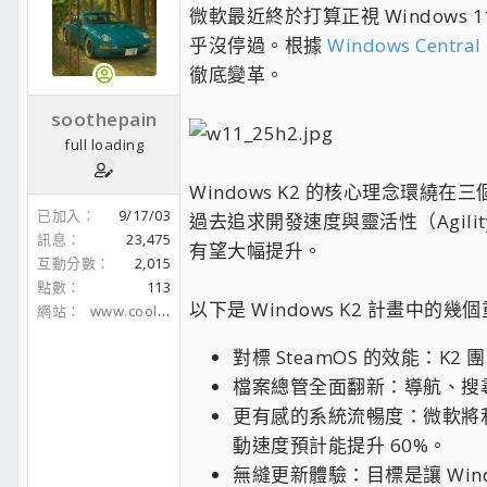
微軟最近終於打算正視 Windows
乎沒停過。根據
Windows Central
徹底變革。
soothepain
full loading
Windows K2 的核心理念環繞在三
已加入
9/17/03
過去追求開發速度與靈活性（Agil
訊息
23,475
有望大幅提升。
互動分數
2,015
點數
113
以下是 Windows K2 計畫中的幾
網站
www.coolaler.com
對標 SteamOS 的效能：K
檔案總管全面翻新：導航、搜
更有感的系統流暢度：微軟將利用 
動速度預計能提升 60%。
無縫更新體驗：目標是讓 Wi