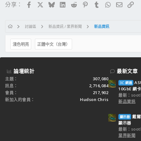
Facebook
X
Bluesky
LinkedIn
Reddit
Pinterest
Tumblr
WhatsApp
電子郵
連
分享：
討論區
新品資訊 / 業界新聞
新品資訊
淺色明亮
正體中文（台灣）
論壇統計
最新文章
主題
307,080
AS
3C.網通
訊息
2,716,084
10GbE 網卡
會員
217,902
最新：sooth
新加入的會員
Hudson Chris
新品資訊
戴爾科
顯示器
顯示器
最新：sooth
業界新聞