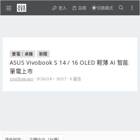
登入
註冊
切換模式
筆電｜桌機
新聞
ASUS Vivobook S 14 / 16 OLED 輕薄 AI 智能
筆電上市
soothepain
3/26/24，10:57
0 留言
淺色明亮
正體中文（台灣）