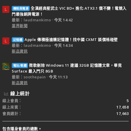
全漢經典聖武士 VIC BD+ 進化 ATX3.1 價不變！電競入
機殼與電源
L
門最強銅牌電源！
最新：laudmankimo
今天 14:42
業界新聞
Apple 傳積極搶購記憶體！找中國 CXMT 談價格碰壁
記憶體
L
最新：laudmankimo
今天 14:34
新品資訊
微軟刪除 Windows 11 建議 32GB 記憶體文章，畢竟
電玩/軟體
Surface 最入門只 8GB
最新：soothepain
今天 11:13
新品資訊
線上統計
線上會員
5
線上來賓
17,658
會員總計
17,663
包含隱身會員的總數。