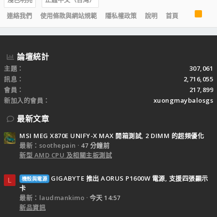
R
連絡我們
使用條款與網站規範
隱私權政策
說明
首頁
S
S
論壇統計
主題
307,061
訊息
2,716,055
會員
217,899
新加入的會員
xuongmaybalosgs
最新文章
MSI MEG X870E UNIFY-X MAX 開箱測試, 2 DIMM 的超頻優化
最新：soothepain
47 分鐘前
新型 AMD CPU 及相關主板測試
GIGABYTE 推出 AORUS P1600W 電源, 支援四張顯示
機殼與電源
L
卡
最新：laudmankimo
今天 14:57
新品資訊