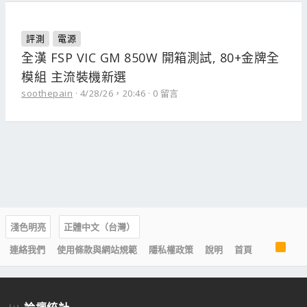
評測
電源
全漢 FSP VIC GM 850W 開箱測試, 80+金牌全
模組 主流裝機新選
soothepain
4/28/26，20:46
0 留言
淺色明亮
正體中文（台灣）
R
連絡我們
使用條款與網站規範
隱私權政策
說明
首頁
S
S