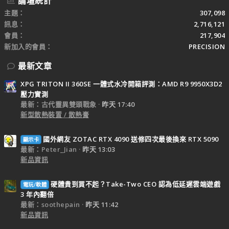
論壇統計
主題
307,098
訊息
2,716,121
會員
217,904
新加入的會員
PRECISION
最新文章
XPG TRITON II 360SE 一體式水冷開箱評測：AMD R9 9950X3D2
壓力實測
最新：古代靈異雙頭戰象
昨天 17:40
新型散熱裝置 / 散熱膏
國外網友 ZOTAC RTX 4090 送修四次最後換來 RTX 5090
顯示卡
最新：Peter_Jian
昨天 13:03
新品資訊
硬體貴到買不起？Take-Two CEO 認為低延遲雲端遊戲
電玩/軟體
3 年內翻倍
最新：soothepain
昨天 11:42
新品資訊