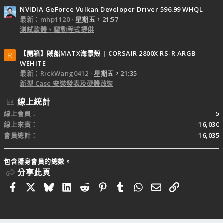
NVIDIA GeForce Vulkan Developer Driver 596.99 WHQL
最新：mhp1120
星期五，21:57
測試軟體、驅動程式提供
【開箱】賊船MATX海景殼 | CORSAIR 2800X RS-R ARGB
R
WEHITE
最新：RickWang0412
星期五，21:35
新型 Case 安裝發表及硬體改裝
線上統計
線上會員
5
線上來賓
16,030
會員總計
16,035
包含隱身會員的總數。
分享此頁
Facebook
X
Bluesky
LinkedIn
Reddit
Pinterest
Tumblr
WhatsApp
電子郵件
連結