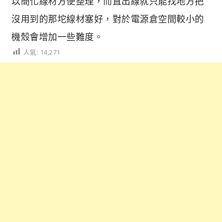
以簡化線材方便整理，而直出線就只能找地方把
沒用到的那坨線材塞好，對於電源倉空間較小的
機殼會增加一些難度。
人氣:
14,271