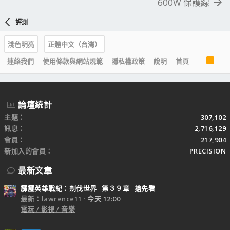
600W 保護線
評測
淺色明亮
正體中文（台灣）
R
連絡我們
使用條款與網站規範
隱私權政策
說明
首頁
S
S
論壇統計
主題
307,102
訊息
2,716,129
會員
217,904
新加入的會員
PRECISION
最新文章
霹靂英雄戰紀：刜伐世界─第３９章─搶先看
最新：lawrence11
今天 12:00
電玩 / 影視 / 音樂