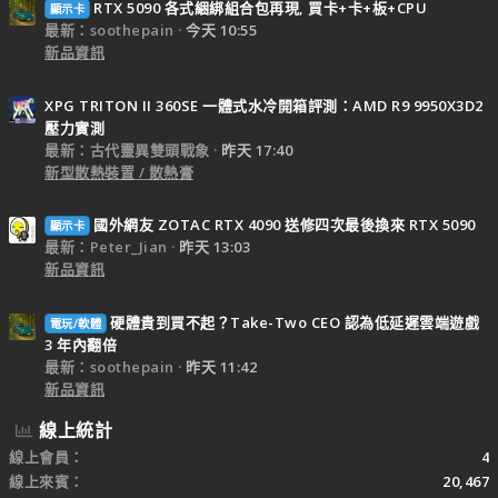
RTX 5090 各式綑綁組合包再現, 買卡+卡+板+CPU
顯示卡
最新：soothepain
今天 10:55
新品資訊
XPG TRITON II 360SE 一體式水冷開箱評測：AMD R9 9950X3D2
壓力實測
最新：古代靈異雙頭戰象
昨天 17:40
新型散熱裝置 / 散熱膏
國外網友 ZOTAC RTX 4090 送修四次最後換來 RTX 5090
顯示卡
最新：Peter_Jian
昨天 13:03
新品資訊
硬體貴到買不起？Take-Two CEO 認為低延遲雲端遊戲
電玩/軟體
3 年內翻倍
最新：soothepain
昨天 11:42
新品資訊
線上統計
線上會員
4
線上來賓
20,467