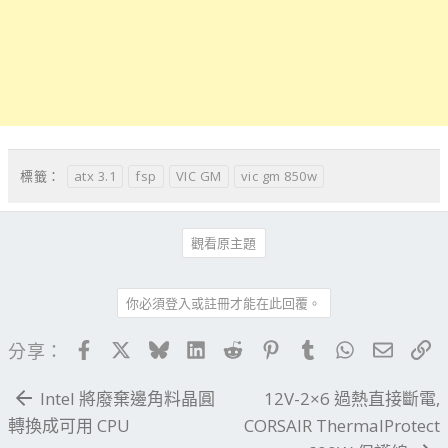
atx 3.1
fsp
VIC GM
vic gm 850w
標籤：
觀看原主題
你必須登入或註冊才能在此回覆。
Facebook
X
Bluesky
LinkedIn
Reddit
Pinterest
Tumblr
WhatsApp
電子郵
連
分享：
Intel 將廢棄邊角料晶圓
12V-2×6 過熱直接斷電,
轉換成可用 CPU
CORSAIR ThermalProtect