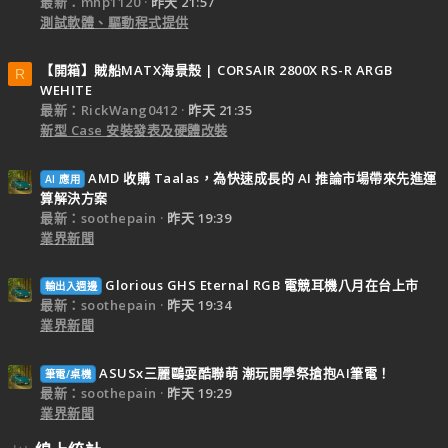
最新：mhp1120
昨天 21:57
測試軟體、驅動程式提供
【開箱】賊船MATX海景殼 | CORSAIR 2800X RS-R ARGB
R
WEHITE
最新：RickWang0412
昨天 21:35
新型 Case 安裝發表及硬體改裝
AMD 收購 Taalas，為快速成長的 AI 推論市場帶來先進運
AI 應用
算解決方案
最新：soothepain
昨天 19:39
業界新聞
Glorious GHS Eternal RGB 電競耳機八月在台上市
輸出入週邊
最新：soothepain
昨天 19:34
業界新聞
ASUSx三麗鷗耍酷聯萌 潮玩開學祭搶抱AI筆電！
筆電/桌機
最新：soothepain
昨天 19:29
業界新聞