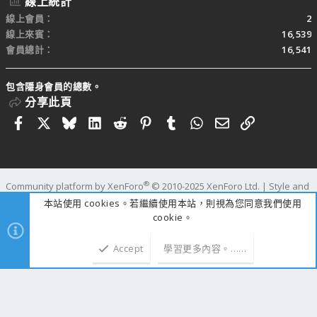
線上統計
線上會員
2
線上來賓
16,539
會員總計
16,541
包含隱身會員的總數。
分享此頁
Facebook
X
Bluesky
LinkedIn
Reddit
Pinterest
Tumblr
WhatsApp
電子郵件
連結
®
Community platform by XenForo
© 2010-2025 XenForo Ltd.
|
Style and
add-ons by ThemeHouse
本站使用 cookies。若繼續使用本站，則視為您同意我們使用
寬度
查詢
87
時間
1.2845s
記憶體
110.93MB
cookie。
Accept
學習更多內容。……
上方
下方