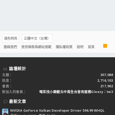
淺色明亮
正體中文（台灣）
R
連絡我們
使用條款與網站規範
隱私權政策
說明
首頁
S
S
論壇統計
主題
307,088
訊息
2,716,103
會員
217,902
新加入的會員
喝茶找小錦鯉北中南全台皆有服務Gleezy：tw3
最新文章
NVIDIA GeForce Vulkan Developer Driver 596.99 WHQL