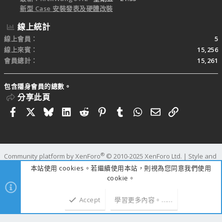
新型 Case 安裝發表及硬體改裝
線上統計
線上會員
5
線上來賓
15,256
會員總計
15,261
包含隱身會員的總數。
分享此頁
Facebook
X
Bluesky
LinkedIn
Reddit
Pinterest
Tumblr
WhatsApp
電子郵件
連結
®
Community platform by XenForo
© 2010-2025 XenForo Ltd.
|
Style and
add-ons by ThemeHouse
本站使用 cookies。若繼續使用本站，則視為您同意我們使用
寬度
查詢
47
時間
1.1009s
記憶體
109.69MB
cookie。
Accept
學習更多內容。……
上方
下方