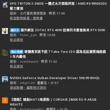
XPG TRITON II 360SE 一體式水冷開箱評測：AMD R9 9950X3D2
壓力實測
最新：古代靈異雙頭戰象
昨天 17:40
新型散熱裝置 / 散熱膏
國外網友 ZOTAC RTX 4090 送修四次最後換來 RTX 5090
顯示卡
最新：Peter_Jian
昨天 13:03
新品資訊
硬體貴到買不起？Take-Two CEO 認為低延遲雲端遊戲
電玩/軟體
3 年內翻倍
最新：soothepain
昨天 11:42
新品資訊
NVIDIA GeForce Vulkan Developer Driver 596.99 WHQL
最新：mhp1120
星期五，21:57
測試軟體、驅動程式提供
【開箱】賊船MATX海景殼 | CORSAIR 2800X RS-R ARGB
R
WEHITE
最新：RickWang0412
星期五，21:35