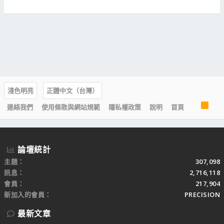
淺色明亮
正體中文（台灣）
R
連絡我們
使用條款與網站規範
隱私權政策
說明
首頁
S
S
論壇統計
主題
307,098
訊息
2,716,118
會員
217,904
新加入的會員
PRECISION
最新文章