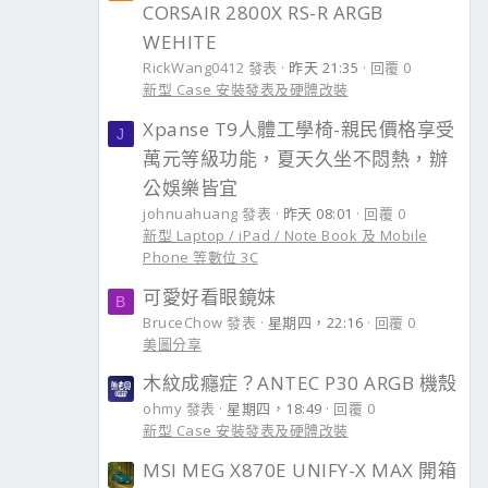
CORSAIR 2800X RS-R ARGB
WEHITE
RickWang0412 發表
昨天 21:35
回覆 0
新型 Case 安裝發表及硬體改裝
Xpanse T9人體工學椅-親民價格享受
J
萬元等級功能，夏天久坐不悶熱，辦
公娛樂皆宜
johnuahuang 發表
昨天 08:01
回覆 0
新型 Laptop / iPad / Note Book 及 Mobile
Phone 等數位 3C
可愛好看眼鏡妹
B
BruceChow 發表
星期四，22:16
回覆 0
美圖分享
木紋成癮症？ANTEC P30 ARGB 機殼
ohmy 發表
星期四，18:49
回覆 0
新型 Case 安裝發表及硬體改裝
MSI MEG X870E UNIFY-X MAX 開箱