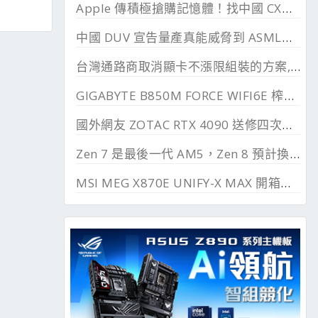
Apple 傳積極搶購記憶體！找中國 CXMT 談價格碰壁
中國 DUV 宣告量產真能威脅到 ASML？外媒稱相差甚遠
台灣通路商取消顯卡不漲限組裝的方案, 直漲 20~45%
GIGABYTE B850M FORCE WIFI6E 榨乾長鑫24G DDR
國外網友 ZOTAC RTX 4090 送修四次最後換來 RTX 5090
Zen 7 是最後一代 AM5，Zen 8 預計換上 AM6 支援 DDR6、PCIe 6.0
MSI MEG X870E UNIFY-X MAX 開箱測試, 2 DIMM 的超頻優化