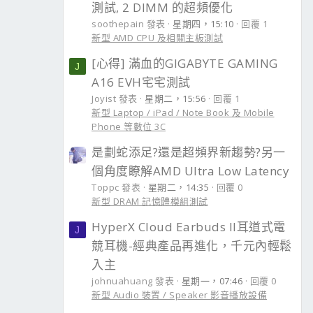
測試, 2 DIMM 的超頻優化
soothepain 發表
星期四，15:10
回覆 1
新型 AMD CPU 及相關主板測試
[心得] 滿血的GIGABYTE GAMING
J
A16 EVH宅宅測試
Joyist 發表
星期二，15:56
回覆 1
新型 Laptop / iPad / Note Book 及 Mobile
Phone 等數位 3C
是劃蛇添足?還是超頻界新趨勢?另一
個角度瞭解AMD Ultra Low Latency
Toppc 發表
星期二，14:35
回覆 0
新型 DRAM 記憶體模組測試
HyperX Cloud Earbuds II耳道式電
J
競耳機-經典產品再進化，千元內輕鬆
入主
johnuahuang 發表
星期一，07:46
回覆 0
新型 Audio 裝置 / Speaker 影音播放設備