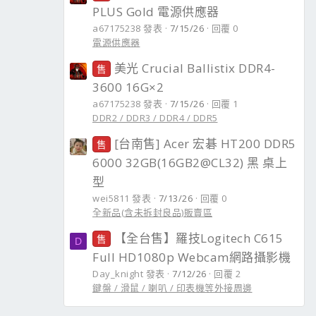
PLUS Gold 電源供應器
a67175238 發表
7/15/26
回覆 0
電源供應器
美光 Crucial Ballistix DDR4-
售
3600 16G×2
a67175238 發表
7/15/26
回覆 1
DDR2 / DDR3 / DDR4 / DDR5
[台南售] Acer 宏碁 HT200 DDR5
售
6000 32GB(16GB2@CL32) 黑 桌上
型
wei5811 發表
7/13/26
回覆 0
全新品(含未拆封良品)販賣區
【全台售】羅技Logitech C615
售
D
Full HD1080p Webcam網路攝影機
Day_knight 發表
7/12/26
回覆 2
鍵盤 / 滑鼠 / 喇叭 / 印表機等外接周邊