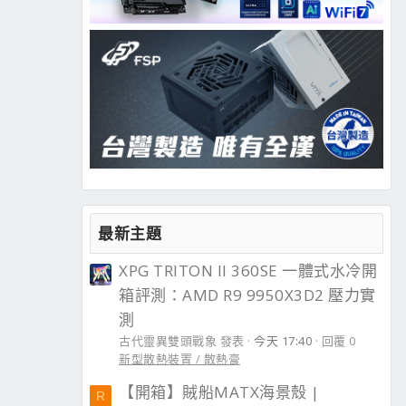
最新主題
XPG TRITON II 360SE 一體式水冷開
箱評測：AMD R9 9950X3D2 壓力實
測
古代靈異雙頭戰象 發表
今天 17:40
回覆 0
新型散熱裝置 / 散熱膏
【開箱】賊船MATX海景殼 |
R