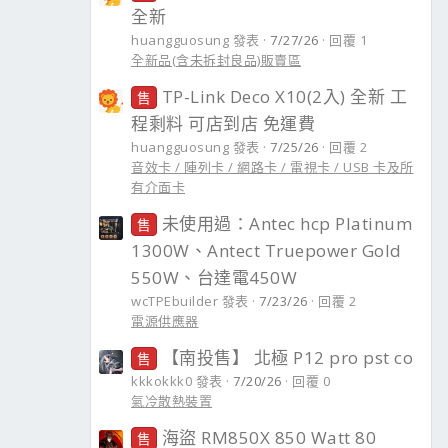
全新
huangguosung 發表
7/27/26
回覆 1
全新品(含未拆封良品)販賣區
TP-Link Deco X10(2入) 全新 工
售
程剩料 可店到店 免運費
huangguosung 發表
7/25/26
回覆 2
音效卡 / 陣列卡 / 網路卡 / 電視卡 / USB 卡及所
有介面卡
未使用過：Antec hcp Platinum
售
1300W、Antect Truepower Gold
550W、台達電450W
wcTPEbuilder 發表
7/23/26
回覆 2
電源供應器
【南投售】 北極 P12 pro pst co
售
kkkokkk0 發表
7/20/26
回覆 0
氣冷散熱裝置
海盜 RM850X 850 Watt 80
售