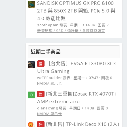
SANDISK OPTIMUS GX PRO 8100
2TB 與 850X 2TB 開箱, PCIe 5.0 與
4.0 效能比較
soothepain 發表
星期一，14:34
回覆 7
新型硬碟 / SSD / 燒錄機 / 各種儲存裝置
近期二手商品
［台北售］EVGA RTX3080 XC3
售
Ultra Gaming
wcTPEbuilder 發表
星期一，07:47
回覆 0
NVIDIA 顯示卡
[新北三重售]Zotac RTX 4070Ti
售
O
AMP extreme airo
olaneching 發表
星期日，14:38
回覆 0
NVIDIA 顯示卡
[新北售] TP-Link Deco X10 (2入)
售