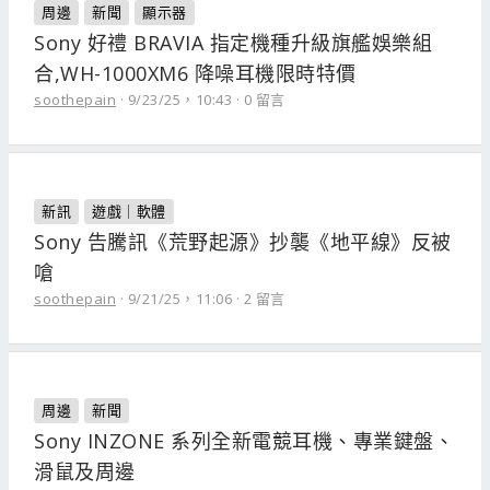
周邊
新聞
顯示器
Sony 好禮 BRAVIA 指定機種升級旗艦娛樂組
合,WH-1000XM6 降噪耳機限時特價
soothepain
9/23/25，10:43
0 留言
新訊
遊戲｜軟體
Sony 告騰訊《荒野起源》抄襲《地平線》反被
嗆
soothepain
9/21/25，11:06
2 留言
周邊
新聞
Sony INZONE 系列全新電競耳機、專業鍵盤、
滑鼠及周邊