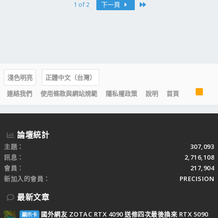
Last
1 of 2
下一頁
淺色明亮
正體中文（台灣）
R
連絡我們
使用條款與網站規範
隱私權政策
說明
首頁
S
S
論壇統計
主題
307,093
訊息
2,716,108
會員
217,904
新加入的會員
PRECISION
最新文章
國外網友 ZOTAC RTX 4090 送修四次最後換來 RTX 5090
顯示卡