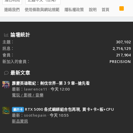
R
連絡我們
使用條款與網站規範
隱私權政策
說明
首頁
S
S
論壇統計
主題
307,102
訊息
2,716,129
會員
217,904
新加入的會員
PRECISION
最新文章
霹靂英雄戰紀：刜伐世界─第３９章─搶先看
最新：lawrence11
今天 12:00
電玩 / 影視 / 音樂
RTX 5090 各式綑綁組合包再現, 買卡+卡+板+CPU
顯示卡
最新：soothepain
今天 10:55
新品資訊