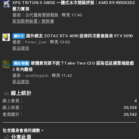
XPG TRITON II 360SE 一體式水冷開箱評測：AMD R9 9950X3D2
壓力實測
最新：古代靈異雙頭戰象
昨天 17:40
新型散熱裝置 / 散熱膏
國外網友 ZOTAC RTX 4090 送修四次最後換來 RTX 5090
顯示卡
最新：Peter_Jian
昨天 13:03
新品資訊
硬體貴到買不起？Take-Two CEO 認為低延遲雲端遊戲
電玩/軟體
3 年內翻倍
最新：soothepain
昨天 11:42
新品資訊
線上統計
線上會員
4
線上來賓
20,538
會員總計
20,542
包含隱身會員的總數。
分享此頁