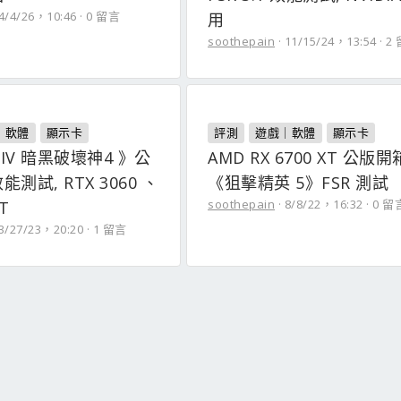
4/4/26，10:46
0 留言
用
soothepain
11/15/24，13:54
2
｜軟體
顯示卡
評測
遊戲｜軟體
顯示卡
o IV 暗黑破壞神4 》公
AMD RX 6700 XT 公版
測試, RTX 3060 、
《狙擊精英 5》FSR 測試
soothepain
8/8/22，16:32
0 留
XT
3/27/23，20:20
1 留言