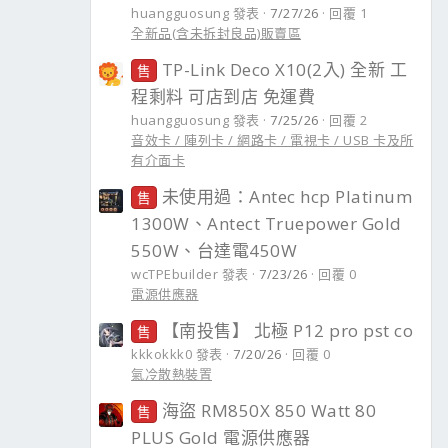
huangguosung 發表
7/27/26
回覆 1
全新品(含未拆封良品)販賣區
TP-Link Deco X10(2入) 全新 工
售
程剩料 可店到店 免運費
huangguosung 發表
7/25/26
回覆 2
音效卡 / 陣列卡 / 網路卡 / 電視卡 / USB 卡及所
有介面卡
未使用過：Antec hcp Platinum
售
1300W、Antect Truepower Gold
550W、台達電450W
wcTPEbuilder 發表
7/23/26
回覆 0
電源供應器
【南投售】 北極 P12 pro pst co
售
kkkokkk0 發表
7/20/26
回覆 0
氣冷散熱裝置
海盜 RM850X 850 Watt 80
售
PLUS Gold 電源供應器