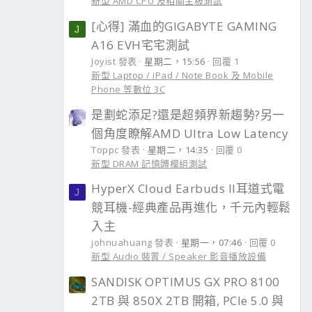
新型 AMD CPU 及相關主板測試
[心得] 滿血的GIGABYTE GAMING
J
A16 EVH宅宅測試
Joyist 發表
星期二，15:56
回覆 1
新型 Laptop / iPad / Note Book 及 Mobile
Phone 等數位 3C
是劃蛇添足?還是超頻界新趨勢?另一
個角度瞭解AMD Ultra Low Latency
Toppc 發表
星期二，14:35
回覆 0
新型 DRAM 記憶體模組測試
HyperX Cloud Earbuds II耳道式電
J
競耳機-經典產品再進化，千元內輕鬆
入主
johnuahuang 發表
星期一，07:46
回覆 0
新型 Audio 裝置 / Speaker 影音播放設備
SANDISK OPTIMUS GX PRO 8100
2TB 與 850X 2TB 開箱, PCIe 5.0 與