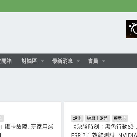
友開箱
討論區
最新消息
會員
卡
評測
遊戲｜軟體
顯示卡
 XT 顯卡故障, 玩家用烤
《決勝時刻：黑色行動6》
回
FSR 3.1 效能測試, NVIDI