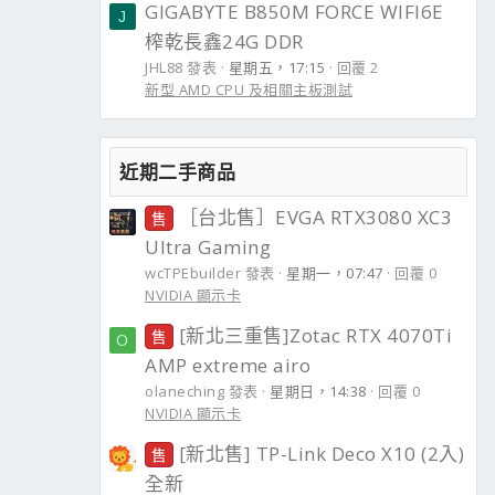
GIGABYTE B850M FORCE WIFI6E
J
榨乾長鑫24G DDR
JHL88 發表
星期五，17:15
回覆 2
新型 AMD CPU 及相關主板測試
近期二手商品
［台北售］EVGA RTX3080 XC3
售
Ultra Gaming
wcTPEbuilder 發表
星期一，07:47
回覆 0
NVIDIA 顯示卡
[新北三重售]Zotac RTX 4070Ti
售
O
AMP extreme airo
olaneching 發表
星期日，14:38
回覆 0
NVIDIA 顯示卡
[新北售] TP-Link Deco X10 (2入)
售
全新