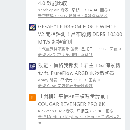
4.0 效能比較
soothepain 發表
星期一，14:34
回覆 6
新型硬碟 / SSD / 燒錄機 / 各種儲存裝置
GIGABYTE B850M FORCE WIFI6E
V2 開箱評測！呂布騎狗 DDR5 10200
MT/s 超頻實測
古代靈異雙頭戰象 發表
星期日，19:12
回覆 0
新型 AMD CPU 及相關主板測試
效能、價格我都要！君主 TG3海景機
殼 ft. PureFlow ARGB 水冷散熱器
ohmy 發表
星期六，11:59
回覆 0
新型 Case 安裝發表及硬體改裝
【開箱】平價8K三模輕量滑鼠 |
R
COUGAR REVENGER PRO 8K
RickWang0412 發表
星期五，21:16
回覆 0
新型 Monitor / Keyboard / Mouse 等輸出入設
備