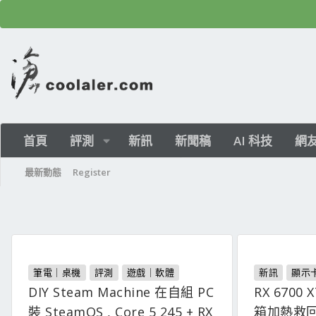
首頁
評測
新訊
新聞稿
AI 科技
網
最新動態
Register
筆電｜桌機
評測
遊戲｜軟體
新訊
顯示
DIY Steam Machine 在自組 PC
RX 6700
裝 SteamOS , Core 5 245 + RX
箱加熱救