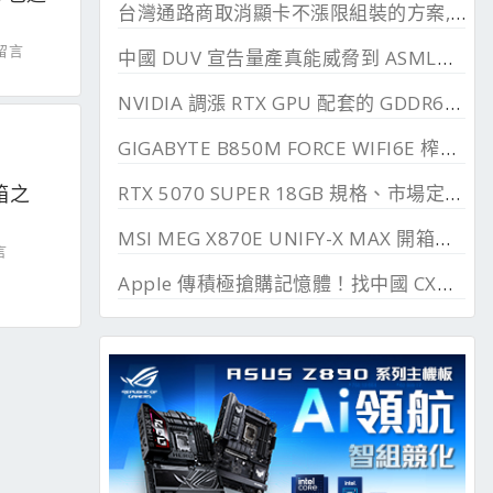
台灣通路商取消顯卡不漲限組裝的方案, 直漲 20~45%
 留言
中國 DUV 宣告量產真能威脅到 ASML？外媒稱相差甚遠
NVIDIA 調漲 RTX GPU 配套的 GDDR6、GDDR7 價格
GIGABYTE B850M FORCE WIFI6E 榨乾長鑫24G DDR
RTX 5070 SUPER 18GB 規格、市場定位與可能推出時間
開箱之
MSI MEG X870E UNIFY-X MAX 開箱測試, 2 DIMM 的超頻優化
言
Apple 傳積極搶購記憶體！找中國 CXMT 談價格碰壁