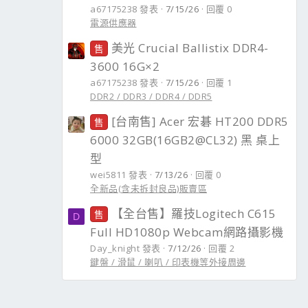
a67175238 發表
7/15/26
回覆 0
電源供應器
美光 Crucial Ballistix DDR4-
售
3600 16G×2
a67175238 發表
7/15/26
回覆 1
DDR2 / DDR3 / DDR4 / DDR5
[台南售] Acer 宏碁 HT200 DDR5
售
6000 32GB(16GB2@CL32) 黑 桌上
型
wei5811 發表
7/13/26
回覆 0
全新品(含未拆封良品)販賣區
【全台售】羅技Logitech C615
售
D
Full HD1080p Webcam網路攝影機
Day_knight 發表
7/12/26
回覆 2
鍵盤 / 滑鼠 / 喇叭 / 印表機等外接周邊