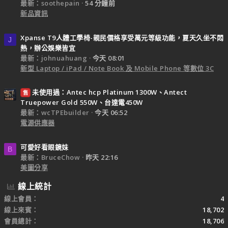
最新：soothepain
54 分鐘前
新品資訊
Xpanse T9人體工學椅-親民價格享受萬元等級功能，夏天久坐不悶
J
熱，辦公娛樂皆宜
最新：johnuahuang
今天 08:01
新型 Laptop / iPad / Note Book 及 Mobile Phone 等數位 3C
未使用過：Antec hcp Platinum 1300W、Antect
售
Truepower Gold 550W、台達電450W
最新：wcTPEbuilder
今天 06:52
電源供應器
可愛好看眼鏡妹
B
最新：BruceChow
昨天 22:16
美圖分享
線上統計
線上會員
4
線上來賓
18,702
會員總計
18,706