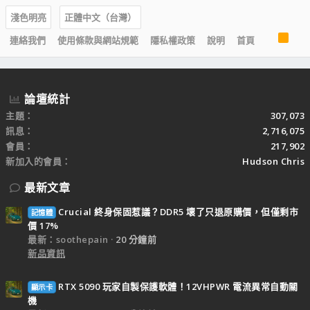
淺色明亮
正體中文（台灣）
R
連絡我們
使用條款與網站規範
隱私權政策
說明
首頁
S
S
論壇統計
主題
307,073
訊息
2,716,075
會員
217,902
新加入的會員
Hudson Chris
最新文章
Crucial 終身保固惹議？DDR5 壞了只退原購價，但僅剩市
記憶體
價 17%
最新：soothepain
20 分鐘前
新品資訊
RTX 5090 玩家自製保護軟體！12VHPWR 電流異常自動關
顯示卡
機