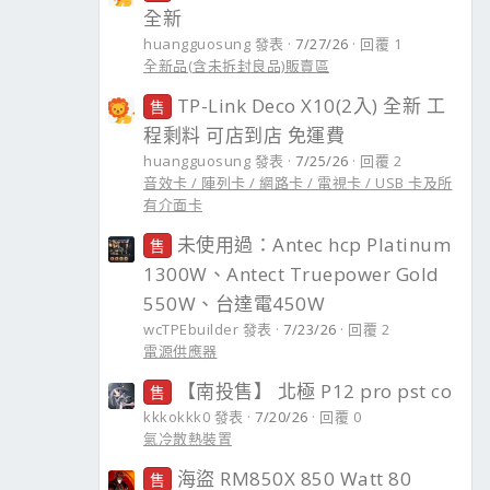
全新
huangguosung 發表
7/27/26
回覆 1
全新品(含未拆封良品)販賣區
TP-Link Deco X10(2入) 全新 工
售
程剩料 可店到店 免運費
huangguosung 發表
7/25/26
回覆 2
音效卡 / 陣列卡 / 網路卡 / 電視卡 / USB 卡及所
有介面卡
未使用過：Antec hcp Platinum
售
1300W、Antect Truepower Gold
550W、台達電450W
wcTPEbuilder 發表
7/23/26
回覆 2
電源供應器
【南投售】 北極 P12 pro pst co
售
kkkokkk0 發表
7/20/26
回覆 0
氣冷散熱裝置
海盜 RM850X 850 Watt 80
售