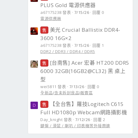
PLUS Gold 電源供應器
a67175238 發表
7/15/26
回覆 0
電源供應器
美光 Crucial Ballistix DDR4-
售
3600 16G×2
a67175238 發表
7/15/26
回覆 1
DDR2 / DDR3 / DDR4 / DDR5
[台南售] Acer 宏碁 HT200 DDR5
售
6000 32GB(16GB2@CL32) 黑 桌上
型
wei5811 發表
7/13/26
回覆 0
全新品(含未拆封良品)販賣區
【全台售】羅技Logitech C615
售
D
Full HD1080p Webcam網路攝影機
Day_knight 發表
7/12/26
回覆 2
鍵盤 / 滑鼠 / 喇叭 / 印表機等外接周邊