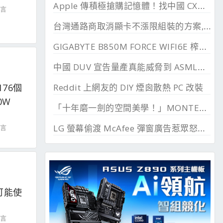
Apple 傳積極搶購記憶體！找中國 CXMT 談價格碰壁
留言
台灣通路商取消顯卡不漲限組裝的方案, 直漲 20~45%
GIGABYTE B850M FORCE WIFI6E 榨乾長鑫24G DDR
中國 DUV 宣告量產真能威脅到 ASML？外媒稱相差甚遠
Reddit 上網友的 DIY 煙囪散熱 PC 改裝
176個
0W
「十年磨一劍的空間美學！」MONTECH TEN 模組化機殼百變開箱 I3 模式實裝分享
LG 螢幕偷渡 McAfee 彈窗廣告惹眾怒，微軟出手制止
留言
E 可能使
留言