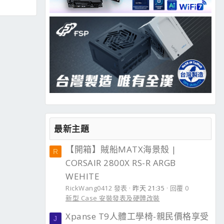
最新主題
【開箱】賊船MATX海景殼 |
R
CORSAIR 2800X RS-R ARGB
WEHITE
RickWang0412 發表
昨天 21:35
回覆 0
新型 Case 安裝發表及硬體改裝
Xpanse T9人體工學椅-親民價格享受
J