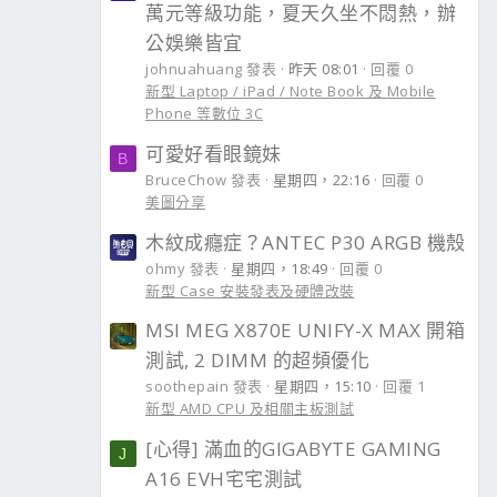
萬元等級功能，夏天久坐不悶熱，辦
公娛樂皆宜
johnuahuang 發表
昨天 08:01
回覆 0
新型 Laptop / iPad / Note Book 及 Mobile
Phone 等數位 3C
可愛好看眼鏡妹
B
BruceChow 發表
星期四，22:16
回覆 0
美圖分享
木紋成癮症？ANTEC P30 ARGB 機殼
ohmy 發表
星期四，18:49
回覆 0
新型 Case 安裝發表及硬體改裝
MSI MEG X870E UNIFY-X MAX 開箱
測試, 2 DIMM 的超頻優化
soothepain 發表
星期四，15:10
回覆 1
新型 AMD CPU 及相關主板測試
[心得] 滿血的GIGABYTE GAMING
J
A16 EVH宅宅測試