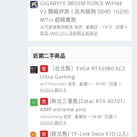
GIGABYTE B850M FORCE WIFI6E
V2 開箱評測！呂布騎狗 DDR5 10200
MT/s 超頻實測
古代靈異雙頭戰象 發表
星期日，19:12
回覆 0
新型 AMD CPU 及相關主板測試
近期二手商品
［台北售］EVGA RTX3080 XC3
售
Ultra Gaming
wcTPEbuilder 發表
星期一，07:47
回覆 0
NVIDIA 顯示卡
[新北三重售]Zotac RTX 4070Ti
售
O
AMP extreme airo
olaneching 發表
星期日，14:38
回覆 0
NVIDIA 顯示卡
[新北售] TP-Link Deco X10 (2入)
售