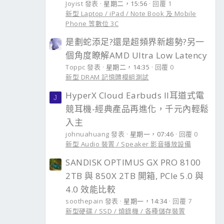
Joyist 發表
星期二，15:56
回覆 1
新型 Laptop / iPad / Note Book 及 Mobile
Phone 等數位 3C
是劃蛇添足?還是超頻界新趨勢?另一
個角度瞭解AMD Ultra Low Latency
Toppc 發表
星期二，14:35
回覆 0
新型 DRAM 記憶體模組測試
HyperX Cloud Earbuds II耳道式電
J
競耳機-經典產品再進化，千元內輕鬆
入主
johnuahuang 發表
星期一，07:46
回覆 0
新型 Audio 裝置 / Speaker 影音播放設備
SANDISK OPTIMUS GX PRO 8100
2TB 與 850X 2TB 開箱, PCIe 5.0 與
4.0 效能比較
soothepain 發表
星期一，14:34
回覆 7
新型硬碟 / SSD / 燒錄機 / 各種儲存裝置