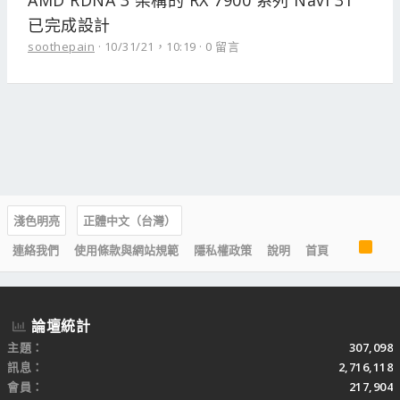
AMD RDNA 3 架構的 RX 7900 系列 Navi 31
已完成設計
soothepain
10/31/21，10:19
0 留言
淺色明亮
正體中文（台灣）
R
連絡我們
使用條款與網站規範
隱私權政策
說明
首頁
S
S
論壇統計
主題
307,098
訊息
2,716,118
會員
217,904