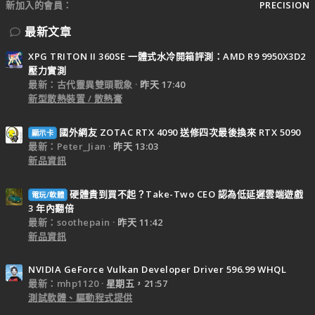
新加入的會員
PRECISION
最新文章
XPG TRITON II 360SE 一體式水冷開箱評測：AMD R9 9950X3D2
壓力實測
最新：古代靈異雙頭戰象
昨天 17:40
新型散熱裝置 / 散熱膏
國外網友 ZOTAC RTX 4090 送修四次最後換來 RTX 5090
顯示卡
最新：Peter_Jian
昨天 13:03
新品資訊
硬體貴到買不起？Take-Two CEO 認為低延遲雲端遊戲
電玩/軟體
3 年內翻倍
最新：soothepain
昨天 11:42
新品資訊
NVIDIA GeForce Vulkan Developer Driver 596.99 WHQL
最新：mhp1120
星期五，21:57
測試軟體、驅動程式提供