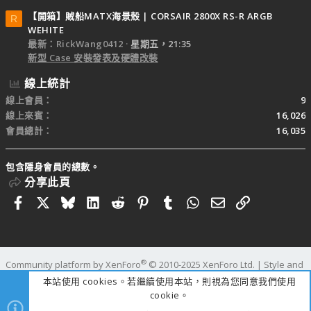
【開箱】賊船MATX海景殼 | CORSAIR 2800X RS-R ARGB
R
WEHITE
最新：RickWang0412
星期五，21:35
新型 Case 安裝發表及硬體改裝
線上統計
線上會員
9
線上來賓
16,026
會員總計
16,035
包含隱身會員的總數。
分享此頁
Facebook
X
Bluesky
LinkedIn
Reddit
Pinterest
Tumblr
WhatsApp
電子郵件
連結
®
Community platform by XenForo
© 2010-2025 XenForo Ltd.
|
Style and
add-ons by ThemeHouse
本站使用 cookies。若繼續使用本站，則視為您同意我們使用
寬度
查詢
52
時間
1.1297s
記憶體
110.02MB
cookie。