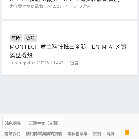
古代靈異雙頭戰象
7/12/26，11:45
0 留言
新聞
機殼
MONTECH 君主科技推出全新 TEN M-ATX 緊
湊型機殼
soothepain
7/7/26，14:42
1 留言
淺色明亮
正體中文（台灣）
R
連絡我們
使用條款與網站規範
隱私權政策
說明
首頁
S