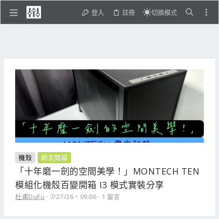
登入
註冊
切換模式
機殼
網友開箱
「十年磨一劍的空間美學！」MONTECH TEN
模組化機殼百變開箱 I3 模式實裝分享
杜甫DuFu
7/27/26，09:06
1 留言