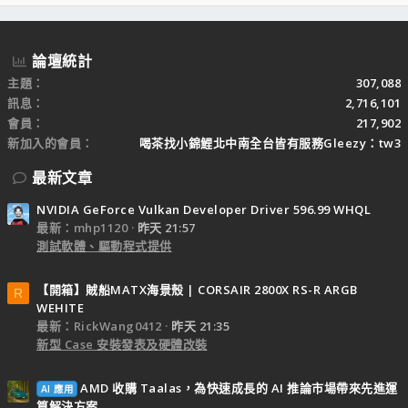
S
論壇統計
主題
307,088
訊息
2,716,101
會員
217,902
新加入的會員
喝茶找小錦鯉北中南全台皆有服務Gleezy：tw3
最新文章
NVIDIA GeForce Vulkan Developer Driver 596.99 WHQL
最新：mhp1120
昨天 21:57
測試軟體、驅動程式提供
【開箱】賊船MATX海景殼 | CORSAIR 2800X RS-R ARGB
R
WEHITE
最新：RickWang0412
昨天 21:35
新型 Case 安裝發表及硬體改裝
AMD 收購 Taalas，為快速成長的 AI 推論市場帶來先進運
AI 應用
算解決方案