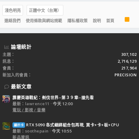
淺色明亮
正體中文（台灣）
R
連絡我們
使用條款與網站規範
隱私權政策
說明
首頁
S
S
論壇統計
主題
307,102
訊息
2,716,129
會員
217,904
新加入的會員
PRECISION
最新文章
霹靂英雄戰紀：刜伐世界─第３９章─搶先看
最新：lawrence11
今天 12:00
電玩 / 影視 / 音樂
RTX 5090 各式綑綁組合包再現, 買卡+卡+板+CPU
顯示卡
最新：soothepain
今天 10:55
新品資訊