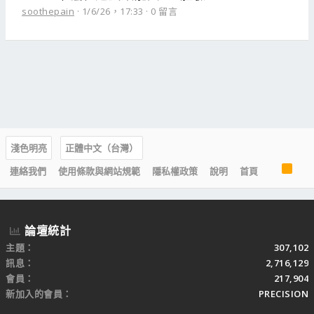
soothepain
1/6/26，17:33
0 留言
淺色明亮
正體中文（台灣）
R
連絡我們
使用條款與網站規範
隱私權政策
說明
首頁
S
S
論壇統計
主題
307,102
訊息
2,716,129
會員
217,904
新加入的會員
PRECISION