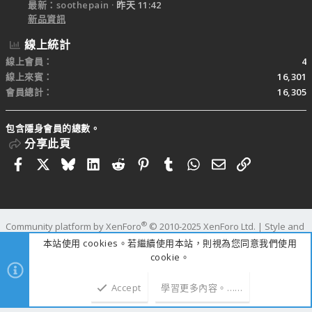
最新：soothepain
昨天 11:42
新品資訊
線上統計
線上會員
4
線上來賓
16,301
會員總計
16,305
包含隱身會員的總數。
分享此頁
Facebook
X
Bluesky
LinkedIn
Reddit
Pinterest
Tumblr
WhatsApp
電子郵件
連結
®
Community platform by XenForo
© 2010-2025 XenForo Ltd.
|
Style and
add-ons by ThemeHouse
本站使用 cookies。若繼續使用本站，則視為您同意我們使用
寬度
查詢
62
時間
1.1898s
記憶體
110.03MB
cookie。
Accept
學習更多內容。……