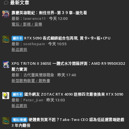
最新文章
霹靂英雄戰紀：刜伐世界─第３９章─搶先看
最新：lawrence11
今天 12:00
電玩 / 影視 / 音樂
RTX 5090 各式綑綁組合包再現, 買卡+卡+板+CPU
顯示卡
最新：soothepain
今天 10:55
新品資訊
XPG TRITON II 360SE 一體式水冷開箱評測：AMD R9 9950X3D2
壓力實測
最新：古代靈異雙頭戰象
昨天 17:40
新型散熱裝置 / 散熱膏
國外網友 ZOTAC RTX 4090 送修四次最後換來 RTX 5090
顯示卡
最新：Peter_Jian
昨天 13:03
新品資訊
硬體貴到買不起？Take-Two CEO 認為低延遲雲端遊戲
電玩/軟體
3 年內翻倍