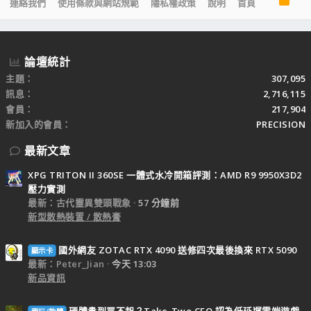
連絡我們
使用條款與網站規範
隱私權政策
說明
首頁
S
S
論壇統計
主題
307,095
訊息
2,716,115
會員
217,904
新加入的會員
PRECISION
最新文章
XPG TRITON II 360SE 一體式水冷開箱評測：AMD R9 9950X3D2
壓力實測
最新：古代靈異雙頭戰象
57 分鐘前
新型散熱裝置 / 散熱膏
國外網友 ZOTAC RTX 4090 送修四次最後換來 RTX 5090
顯示卡
最新：Peter_Jian
今天 13:03
新品資訊
硬體貴到買不起？Take-Two CEO 認為低延遲雲端遊戲