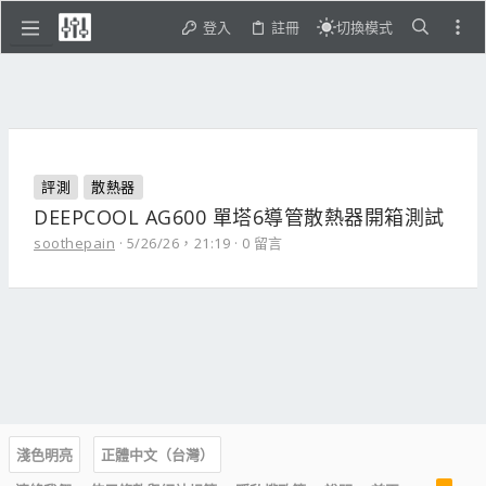
登入
註冊
切換模式
評測
散熱器
DEEPCOOL AG600 單塔6導管散熱器開箱測試
soothepain
5/26/26，21:19
0 留言
淺色明亮
正體中文（台灣）
R