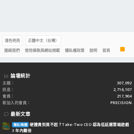
淺色明亮
正體中文（台灣）
R
連絡我們
使用條款與網站規範
隱私權政策
說明
首頁
S
S
論壇統計
主題
307,092
訊息
2,716,107
會員
217,904
新加入的會員
PRECISION
最新文章
硬體貴到買不起？Take-Two CEO 認為低延遲雲端遊戲
電玩/軟體
3 年內翻倍