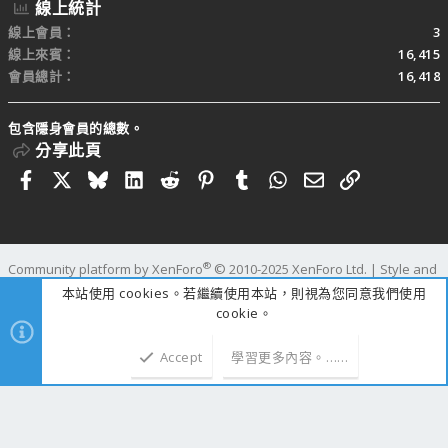
線上統計
線上會員
3
線上來賓
16,415
會員總計
16,418
包含隱身會員的總數。
分享此頁
Facebook
X
Bluesky
LinkedIn
Reddit
Pinterest
Tumblr
WhatsApp
電子郵件
連結
®
Community platform by XenForo
© 2010-2025 XenForo Ltd.
|
Style and
add-ons by ThemeHouse
本站使用 cookies。若繼續使用本站，則視為您同意我們使用
寬度
查詢
61
時間
1.1460s
記憶體
110.18MB
cookie。
Accept
學習更多內容。……
上方
下方