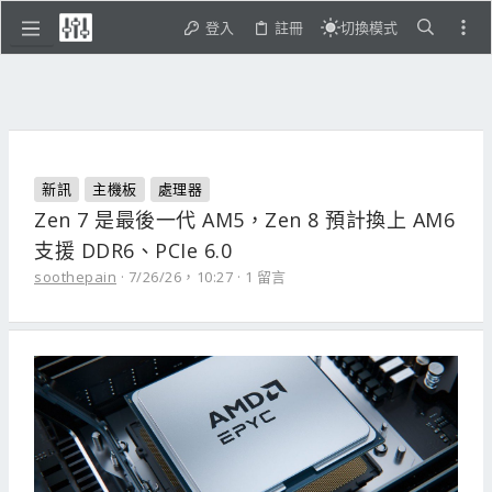
登入
註冊
切換模式
新訊
主機板
處理器
Zen 7 是最後一代 AM5，Zen 8 預計換上 AM6
支援 DDR6、PCIe 6.0
soothepain
7/26/26，10:27
1 留言