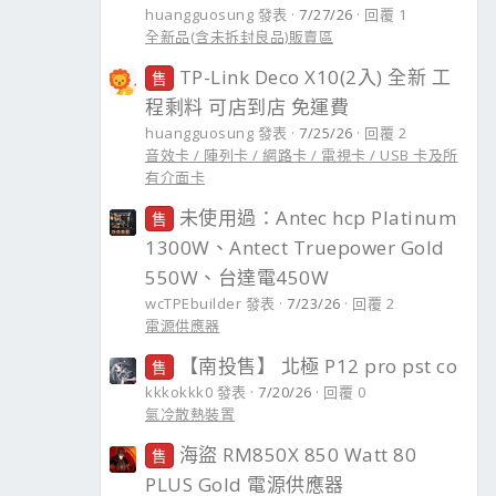
huangguosung 發表
7/27/26
回覆 1
全新品(含未拆封良品)販賣區
TP-Link Deco X10(2入) 全新 工
售
程剩料 可店到店 免運費
huangguosung 發表
7/25/26
回覆 2
音效卡 / 陣列卡 / 網路卡 / 電視卡 / USB 卡及所
有介面卡
未使用過：Antec hcp Platinum
售
1300W、Antect Truepower Gold
550W、台達電450W
wcTPEbuilder 發表
7/23/26
回覆 2
電源供應器
【南投售】 北極 P12 pro pst co
售
kkkokkk0 發表
7/20/26
回覆 0
氣冷散熱裝置
海盜 RM850X 850 Watt 80
售
PLUS Gold 電源供應器