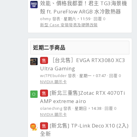
效能、價格我都要！君主 TG3海景機
殼 ft. PureFlow ARGB 水冷散熱器
ohmy 發表
星期六，11:59
回覆 0
新型 Case 安裝發表及硬體改裝
近期二手商品
［台北售］EVGA RTX3080 XC3
售
Ultra Gaming
wcTPEbuilder 發表
星期一，07:47
回覆 0
NVIDIA 顯示卡
[新北三重售]Zotac RTX 4070Ti
售
O
AMP extreme airo
olaneching 發表
星期日，14:38
回覆 0
NVIDIA 顯示卡
[新北售] TP-Link Deco X10 (2入)
售
全新