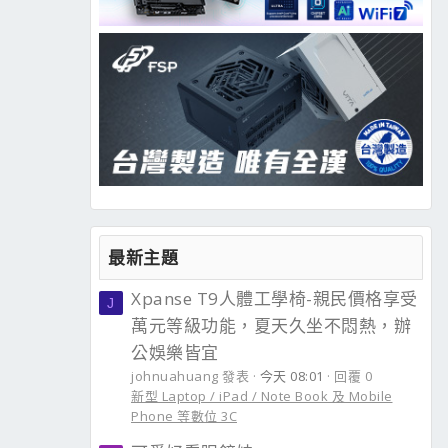
最新主題
Xpanse T9人體工學椅-親民價格享受
J
萬元等級功能，夏天久坐不悶熱，辦
公娛樂皆宜
johnuahuang 發表
今天 08:01
回覆 0
新型 Laptop / iPad / Note Book 及 Mobile
Phone 等數位 3C