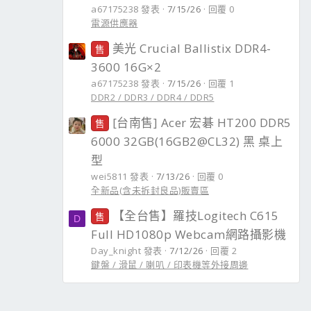
a67175238 發表
7/15/26
回覆 0
電源供應器
美光 Crucial Ballistix DDR4-
售
3600 16G×2
a67175238 發表
7/15/26
回覆 1
DDR2 / DDR3 / DDR4 / DDR5
[台南售] Acer 宏碁 HT200 DDR5
售
6000 32GB(16GB2@CL32) 黑 桌上
型
wei5811 發表
7/13/26
回覆 0
全新品(含未拆封良品)販賣區
【全台售】羅技Logitech C615
售
D
Full HD1080p Webcam網路攝影機
Day_knight 發表
7/12/26
回覆 2
鍵盤 / 滑鼠 / 喇叭 / 印表機等外接周邊