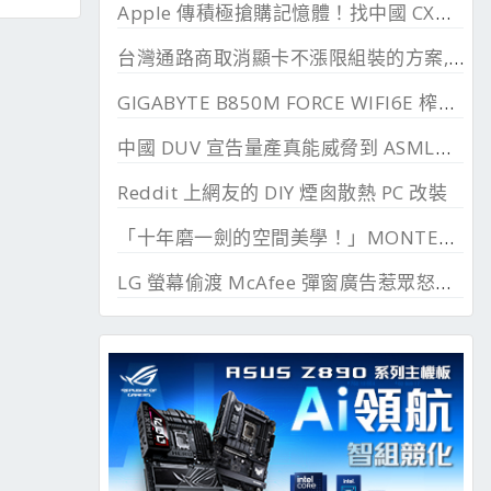
Apple 傳積極搶購記憶體！找中國 CXMT 談價格碰壁
台灣通路商取消顯卡不漲限組裝的方案, 直漲 20~45%
GIGABYTE B850M FORCE WIFI6E 榨乾長鑫24G DDR
中國 DUV 宣告量產真能威脅到 ASML？外媒稱相差甚遠
Reddit 上網友的 DIY 煙囪散熱 PC 改裝
「十年磨一劍的空間美學！」MONTECH TEN 模組化機殼百變開箱 I3 模式實裝分享
LG 螢幕偷渡 McAfee 彈窗廣告惹眾怒，微軟出手制止