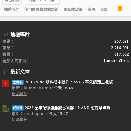
R
連絡我們
使用條款與網站規範
隱私權政策
說明
首頁
S
S
論壇統計
主題
307,081
訊息
2,716,091
會員
217,902
新加入的會員
Hudson Chris
最新文章
PCB、VRM 缺料成本提升，ASUS 率先調漲主機板
主機板
L
最新：laudmankimo
今天 16:46
新品資訊
2027 全年記憶體產能已售罄，NAND 也提早鎖貨
記憶體
最新：soothepain
今天 15:47
新品資訊