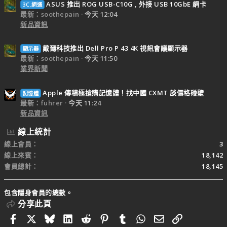
ASUS 推出 ROG USB-C10G , 外接 USB 10GbE 網卡
3C.網通
最新：soothepain
今天 12:04
新品資訊
戴爾科技推出 Dell Pro P 43 4K 視訊會議顯示器
顯示器
最新：soothepain
今天 11:50
業界新聞
Apple 傳積極搶購記憶體！找中國 CXMT 談價格碰壁
記憶體
最新：fuhrer
今天 11:24
新品資訊
線上統計
線上會員
3
線上來賓
18,142
會員總計
18,145
包含隱身會員的總數。
分享此頁
Facebook
X
Bluesky
LinkedIn
Reddit
Pinterest
Tumblr
WhatsApp
電子郵件
連結