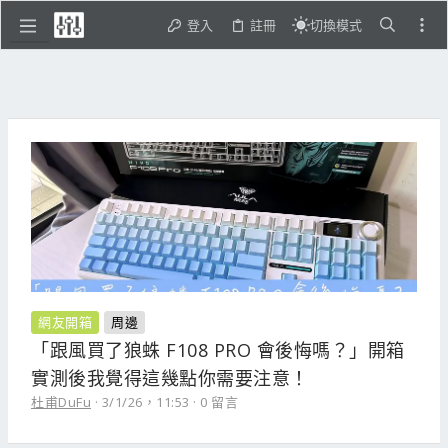
登入
註冊
切換模式
網友開箱
周邊
「跟風買了狼蛛 F108 PRO 會後悔嗎？」開箱
實測後我覺得這幾點你需要注意！
杜甫DuFu
3/1/26，11:53
0 留言