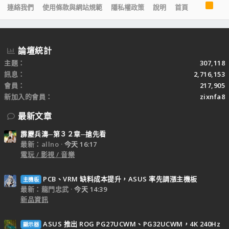
R
連絡我們
使用條款與網站規範
隱私權政策
說明
首頁
S
S
論壇統計
主題
307,118
訊息
2,716,153
會員
217,905
新加入的會員
zixnfa8
最新文章
霹靂兵濤─第３２章─搶先看
最新：allno
今天 16:17
電玩 / 影視 / 音樂
PCB、VRM 缺料成本提升，ASUS 率先調漲主機板
主機板
最新：龍門忠武
今天 14:39
新品資訊
ASUS 推出 ROG PG27UCWM、PG32UCWM，4K 240Hz
顯示器