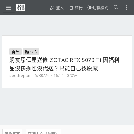
登入
註冊
切換模式
新訊
顯示卡
網友原價屋送修 ZOTAC RTX 5070 Ti 因福利
品沒快換也沒代送？只能自己找原廠
soothepain
5/30/26，16:14
0 留言
淺色明亮
正體中文（台灣）