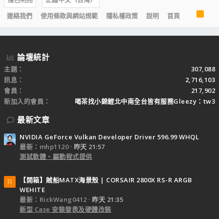
R
連絡我們
使用條款與網站規範
隱私權政策
說明
首頁
S
S
論壇統計
主題
307,088
訊息
2,716,103
會員
217,902
新加入的會員
喝茶找小錦鯉北中南全台皆有服務Gleezy：tw3
最新文章
NVIDIA GeForce Vulkan Developer Driver 596.99 WHQL
最新：mhp1120
昨天 21:57
測試軟體、驅動程式提供
【開箱】賊船MATX海景殼 | CORSAIR 2800X RS-R ARGB
R
WEHITE
最新：RickWang0412
昨天 21:35
新型 Case 安裝發表及硬體改裝