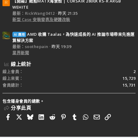
【開箱】賊船MATX海景殼 | CORSAIR 2800X RS-R ARGB
R
WEHITE
最新：RickWang0412
昨天 21:35
新型 Case 安裝發表及硬體改裝
AMD 收購 Taalas，為快速成長的 AI 推論市場帶來先進運
AI 應用
算解決方案
最新：soothepain
昨天 19:39
業界新聞
線上統計
線上會員
2
線上來賓
15,729
會員總計
15,731
包含隱身會員的總數。
分享此頁
Facebook
X
Bluesky
LinkedIn
Reddit
Pinterest
Tumblr
WhatsApp
電子郵件
連結