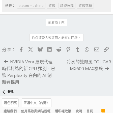
steam machine
紅線
紅線故障
紅線死機
標籤：
觀看原主題
你必須登入或註冊才能在此回覆。
Facebook
X
Bluesky
LinkedIn
Reddit
Pinterest
Tumblr
WhatsApp
電子郵
連
分享：
NVIDIA Vera 展現代理
冷冽的雙颶風 COUGAR
時代打造的新 CPU 類別，已
MX600 MAX機殼
獲 Perplexity 在內的 AI 創
新者採用
新訊
淺色明亮
正體中文（台灣）
R
連絡我們
使用條款與網站規範
隱私權政策
說明
首頁