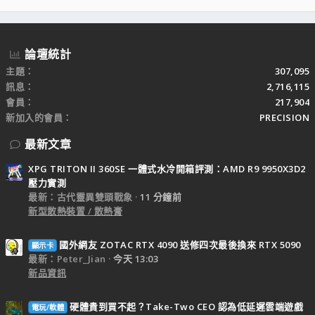
S
S
論壇統計
主題
307,095
訊息
2,716,115
會員
217,904
新加入的會員
PRECISION
最新文章
XPG TRITON II 360SE 一體式水冷開箱評測：AMD R9 9950X3D2
壓力實測
最新：古代靈異雙頭戰象
11 分鐘前
新型散熱裝置 / 散熱膏
國外網友 ZOTAC RTX 4090 送修四次最後換來 RTX 5090
顯示卡
最新：Peter_Jian
今天 13:03
新品資訊
硬體貴到買不起？Take-Two CEO 認為低延遲雲端遊戲
電玩/軟體