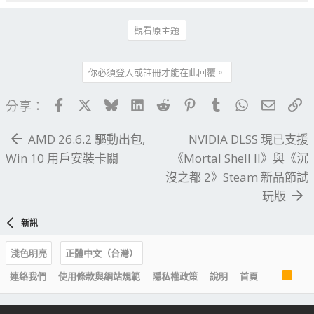
觀看原主題
你必須登入或註冊才能在此回覆。
Facebook
X
Bluesky
LinkedIn
Reddit
Pinterest
Tumblr
WhatsApp
電子郵
連
分享：
AMD 26.6.2 驅動出包,
NVIDIA DLSS 現已支援
Win 10 用戶安裝卡關
《Mortal Shell II》與《沉
沒之都 2》Steam 新品節試
玩版
新訊
淺色明亮
正體中文（台灣）
R
連絡我們
使用條款與網站規範
隱私權政策
說明
首頁
S
S