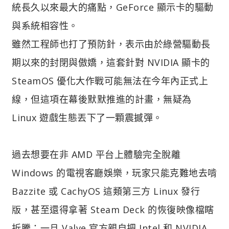
統長久以來最大的痛點，GeForce 顯示卡的驅動
與系統相容性。
雖然工程師也打了預防針，表示由於綠營驅動長
期以來的封閉與傲嬌，這套針對 NVIDIA 顯卡的
SteamOS 優化大作戰可能無法在今年內正式上
線，但這項在幕後默默推進的計畫，無疑為
Linux 遊戲生態丟下了一顆震撼彈。
過去想要在非 AMD 平台上體驗完全脫離
Windows 的電視客廳娛樂，玩家只能克難地去啃
Bazzite 或 CachyOS 這類第三方 Linux 發行
版，甚至還得拿著 Steam Deck 的恢復映像檔瞎
折騰；一旦 Valve 官方親自把 Intel 和 NVIDIA