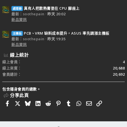
真有人把散熱膏塗在 CPU 腳座上
處理器
最新：soothepain
昨天 20:02
新品資訊
PCB、VRM 缺料成本提升，ASUS 率先調漲主機板
主機板
最新：soothepain
昨天 19:35
新品資訊
線上統計
線上會員
4
線上來賓
20,688
會員總計
20,692
包含隱身會員的總數。
分享此頁
Facebook
X
Bluesky
LinkedIn
Reddit
Pinterest
Tumblr
WhatsApp
電子郵件
連結