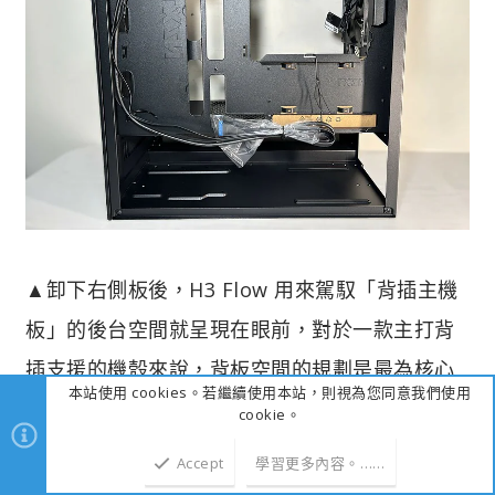
▲卸下右側板後，H3 Flow 用來駕馭「背插主機
板」的後台空間就呈現在眼前，對於一款主打背
插支援的機殼來說，背板空間的規劃是最為核心
本站使用 cookies。若繼續使用本站，則視為您同意我們使用
的靈魂所在，因為所有的線材都必須在這裡完成
cookie。
接駁與收納，從左上方延伸下來的前置 I/O 線
Accept
學習更多內容。……
材，已經順著預設的走線路徑排列，預留了多個