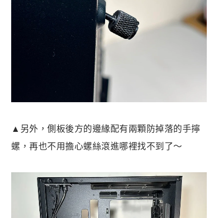
▲另外，側板後方的邊緣配有兩顆防掉落的手擰
螺，再也不用擔心螺絲滾進哪裡找不到了～